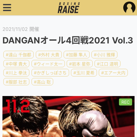
2021/11/02 開催
DANGANオール4回戦2021 Vol.3
#遠山 千伽都
#外村 大貴
#加藤 隼人
#小川 雅輝
#中塚 貴大
#ウィード太一
#岩本 星弥
#江口 道明
#川上 拳汰
#かぎしっぽさち
#玉川 夏希
#エアー大内
#服部 壮志
#高山 聡
REC