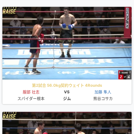
第2試合 56.0kg契約ウェイト 4Rounds
服部 壮志
VS
加藤 隼人
スパイダー根本
ジム
熊谷コサカ