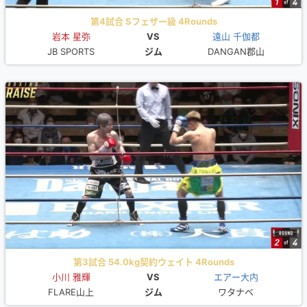
第4試合 Sフェザー級 4Rounds
岩本 星弥
VS
遠山 千伽都
JB SPORTS
ジム
DANGAN郡山
第3試合 54.0kg契約ウェイト 4Rounds
小川 雅輝
VS
エアー大内
FLARE山上
ジム
ワタナベ