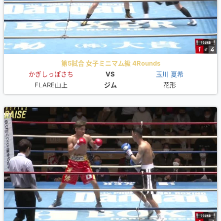
第5試合 女子ミニマム級 4Rounds
かぎしっぽさち
VS
玉川 夏希
FLARE山上
ジム
花形