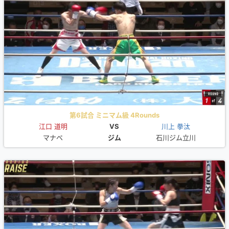
第6試合 ミニマム級 4Rounds
江口 道明
VS
川上 拳汰
マナベ
ジム
石川ジム立川