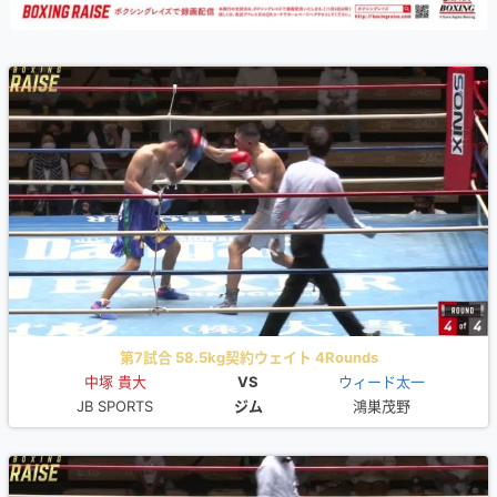
第7試合 58.5kg契約ウェイト 4Rounds
中塚 貴大
VS
ウィード太一
JB SPORTS
ジム
鴻巣茂野