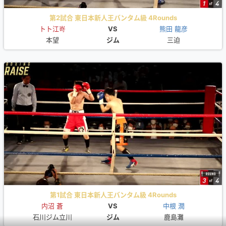
第2試合 東日本新人王バンタム級 4Rounds
トト江嵜
VS
熊田 龍彦
本望
ジム
三迫
第1試合 東日本新人王バンタム級 4Rounds
内沼 蒼
VS
中根 潤
石川ジム立川
ジム
鹿島灘