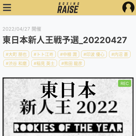
2022/04/27 開催
東日本新人王戦予選_20220427
#大町 朋也
#トト江嵜
#中根 潤
#印波 優心
#内沼 蒼
#渋谷 和磨
#稲見 英士
#熊田 龍彦
REC