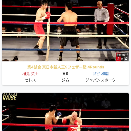
第4試合 東日本新人王Sフェザー級 4Rounds
稲見 英士
VS
渋谷 和磨
セレス
ジム
ジャパンスポーツ