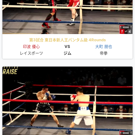
第3試合 東日本新人王バンタム級 4Rounds
印波 優心
VS
大町 朋也
レイスポーツ
ジム
帝拳