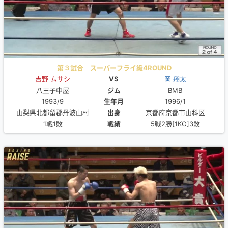
第３試合 スーパーフライ級4ROUND
吉野 ムサシ
VS
岡 翔太
八王子中屋
ジム
BMB
1993/9
生年月
1996/1
山梨県北都留郡丹波山村
出身
京都府京都市山科区
1戦1敗
戦績
5戦2勝[1KO]3敗