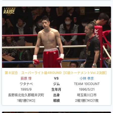
第８試合 スーパーライト級4ROUND【C級トーナメントVol.2決勝】
荻原 惇
VS
小林 孝彦
ワタナベ
ジム
TEAM 10COUNT
1995/9
生年月
1996/5/21
長野県北佐久郡軽井沢町
出身
埼玉県川口市
1戦1勝[1KO]
戦績
2戦1勝[1KO]1敗