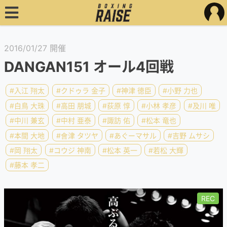
2016/01/27 開催
DANGAN151 オール4回戦
#入江 翔太
#クドゥラ 金子
#神津 徳臣
#小野 力也
#白鳥 大珠
#高田 朋城
#荻原 惇
#小林 孝彦
#及川 唯
#中川 兼玄
#中村 亜泰
#諏訪 佑
#松本 竜也
#本間 大地
#會津 タツヤ
#あぐーマサル
#吉野 ムサシ
#岡 翔太
#コウジ 神南
#松本 英一
#若松 大輝
#藤本 孝二
REC