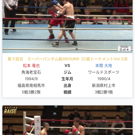
第５試合 スーパーバンタム級4ROUND【C級トーナメントVol.2決
松本 竜也
勝】
VS
本間 大地
角海老宝石
ジム
ワールドスポーツ
1994/9
生年月
1990/4
福島県南相馬市
出身
新潟県村上市
5戦3勝2敗
戦績
3戦2勝1敗