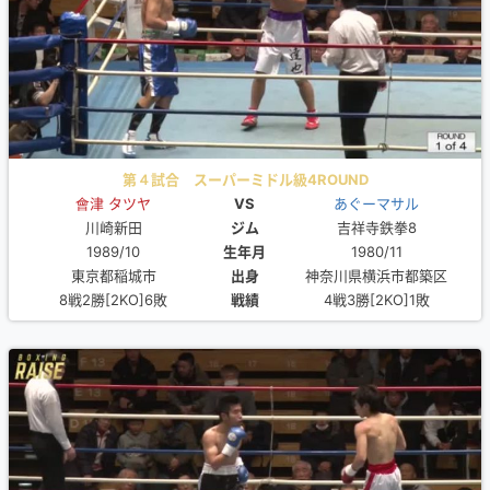
第４試合 スーパーミドル級4ROUND
會津 タツヤ
VS
あぐーマサル
川崎新田
ジム
吉祥寺鉄拳8
1989/10
生年月
1980/11
東京都稲城市
出身
神奈川県横浜市都築区
8戦2勝[2KO]6敗
戦績
4戦3勝[2KO]1敗