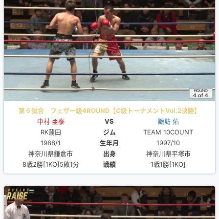
第６試合 フェザー級4ROUND【C級トーナメントVol.2決勝】
中村 亜泰
VS
諏訪 佑
RK蒲田
ジム
TEAM 10COUNT
1988/1
生年月
1997/10
神奈川県鎌倉市
出身
神奈川県平塚市
8戦2勝[1KO]5敗1分
戦績
1戦1勝[1KO]