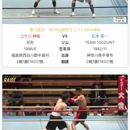
第２試合 55.0kg契約ウェイト4ROUND
コウジ 神南
VS
松本 英一
花形
ジム
TEAM 10COUNT
1996/6
生年月
1982/11
福島県西白川郡中島村
出身
神奈川県平塚市
2戦1勝[1KO]1敗
戦績
2戦1勝[1KO]1敗