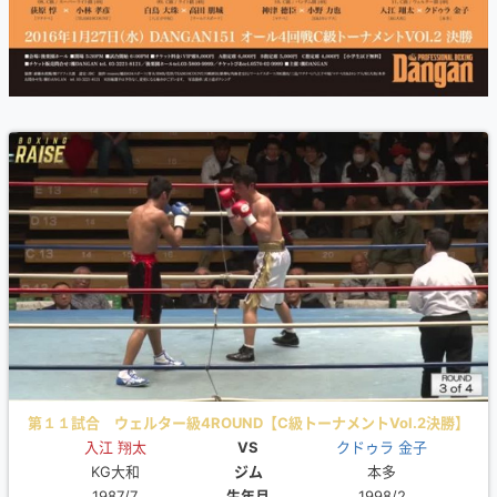
第１１試合 ウェルター級4ROUND【C級トーナメントVol.2決勝】
入江 翔太
VS
クドゥラ 金子
KG大和
ジム
本多
1987/7
生年月
1998/2