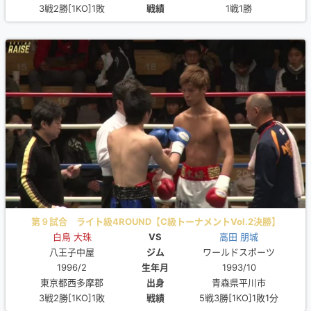
3戦2勝[1KO]1敗
戦績
1戦1勝
第９試合 ライト級4ROUND【C級トーナメントVol.2決勝】
白鳥 大珠
VS
高田 朋城
八王子中屋
ジム
ワールドスポーツ
1996/2
生年月
1993/10
東京都西多摩郡
出身
青森県平川市
3戦2勝[1KO]1敗
戦績
5戦3勝[1KO]1敗1分