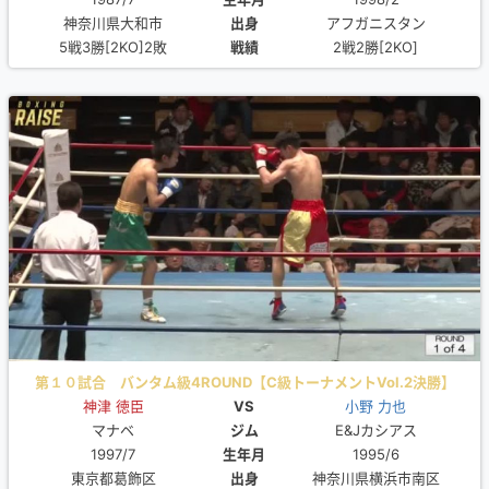
神奈川県大和市
出身
アフガニスタン
5戦3勝[2KO]2敗
戦績
2戦2勝[2KO]
第１０試合 バンタム級4ROUND【C級トーナメントVol.2決勝】
神津 徳臣
VS
小野 力也
マナベ
ジム
E&Jカシアス
1997/7
生年月
1995/6
東京都葛飾区
出身
神奈川県横浜市南区