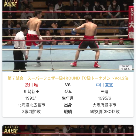
第７試合 スーパーフェザー級4ROUND【C級トーナメントVol.2決
及川 唯
勝】
VS
中川 兼玄
川崎新田
ジム
三迫
1993/1
生年月
1995/6
北海道北広島市
出身
大阪府豊中市
3戦2勝1敗
戦績
5戦3勝[3KO]2敗