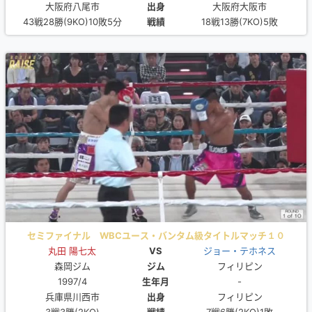
大阪府八尾市
出身
大阪府大阪市
43戦28勝(9KO)10敗5分
戦績
18戦13勝(7KO)5敗
セミファイナル WBCユース・バンタム級タイトルマッチ１０
丸田 陽七太
ROUND
VS
ジョー・テホネス
森岡ジム
ジム
フィリピン
1997/4
生年月
-
兵庫県川西市
出身
フィリピン