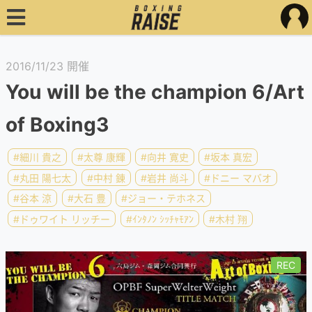
2016/11/23 開催
You will be the champion 6/Art
of Boxing3
#細川 貴之
#太尊 康輝
#向井 寛史
#坂本 真宏
#丸田 陽七太
#中村 錬
#岩井 尚斗
#ドニー マバオ
#谷本 涼
#大石 豊
#ジョー・テホネス
#ドゥワイト リッチー
#ｲﾝﾀﾉﾝ ｼｯﾁｬﾓｱﾝ
#木村 翔
REC