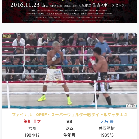
ファイナル OPBF・スーパーウェルター級タイトルマッチ１２
細川 貴之
ROUND
VS
大石 豊
六島
ジム
井岡弘樹
1984/12
生年月
1985/3