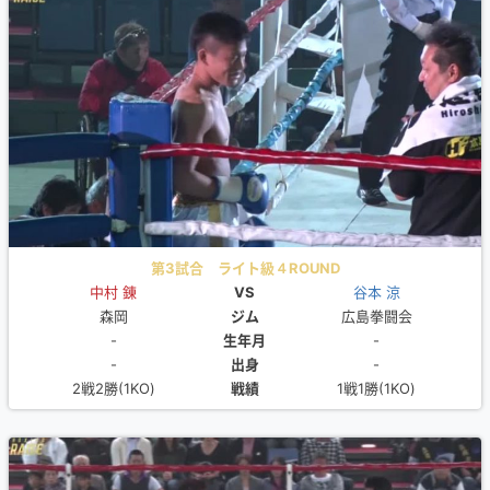
第3試合 ライト級４ROUND
中村 錬
VS
谷本 涼
森岡
ジム
広島拳闘会
-
生年月
-
-
出身
-
2戦2勝(1KO)
戦績
1戦1勝(1KO)