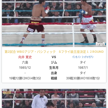
第2試合 WBOアジア・パシフィック Sフライ級王座決定１２ROUND
向井 寛史
VS
ｲﾝﾀﾉﾝ ｼｯﾁｬﾓｱﾝ
六島
ジム
タイ
1985/12
生年月
1987/1
-
出身
タイ
19戦12勝(2KO)4敗3分
戦績
39戦30勝(KO18)8敗1分