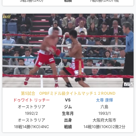
3戦3勝(2KO)
戦績
7戦6勝(2KO)1敗
第5試合 OPBFミドル級タイトルマッチ１２ROUND
ドゥワイト リッチー
VS
太尊 康輝
オーストラリア
ジム
六島
1992/2
生年月
1993/1
オーストラリア
出身
大阪府大阪市
18戦14勝(1KO)4NC
戦績
14戦10勝(10KO)2敗2分