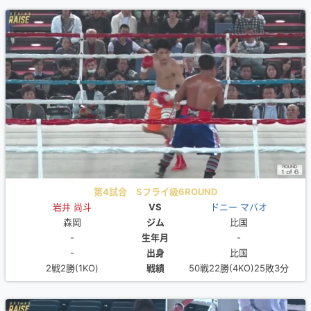
第4試合 Sフライ級6ROUND
岩井 尚斗
VS
ドニー マバオ
森岡
ジム
比国
-
生年月
-
-
出身
比国
2戦2勝(1KO)
戦績
50戦22勝(4KO)25敗3分