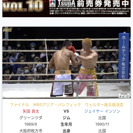
ファイナル WBOアジア・パシフィック ウェルター級王座決定
矢田 良太
12ROUND
VS
ジェイヤー インソン
グリーンツダ
ジム
比国
1989/6
生年月
1990/11
大阪府枚方市
出身
比国