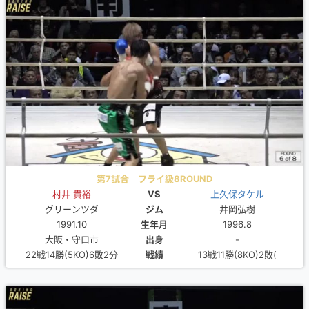
第7試合 フライ級8ROUND
村井 貴裕
VS
上久保タケル
グリーンツダ
ジム
井岡弘樹
1991.10
生年月
1996.8
大阪・守口市
出身
-
22戦14勝(5KO)6敗2分
戦績
13戦11勝(8KO)2敗(