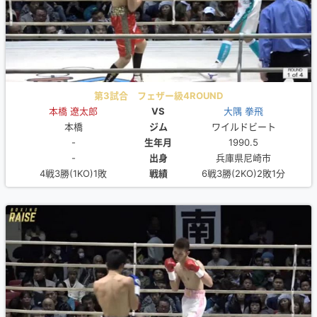
第3試合 フェザー級4ROUND
本橋 遼太郎
VS
大隅 拳飛
本橋
ジム
ワイルドビート
-
生年月
1990.5
-
出身
兵庫県尼崎市
4戦3勝(1KO)1敗
戦績
6戦3勝(2KO)2敗1分