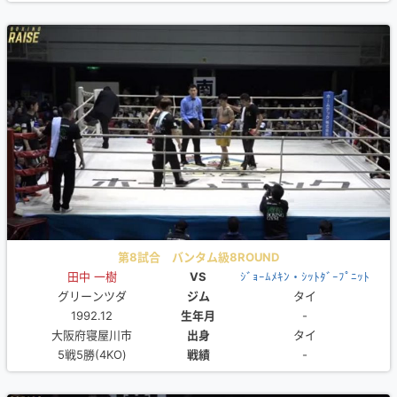
第8試合 バンタム級8ROUND
田中 一樹
VS
ｼﾞｮｰﾑﾒｷﾝ・ｼｯﾄﾀﾞｰﾌﾟﾆｯﾄ
グリーンツダ
ジム
タイ
1992.12
生年月
-
大阪府寝屋川市
出身
タイ
5戦5勝(4KO)
戦績
-