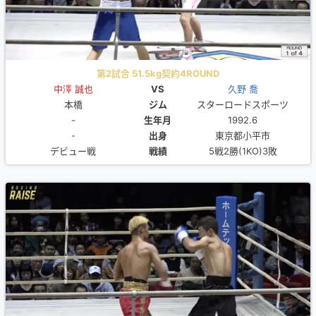
第2試合 51.5kg契約4ROUND
中澤 誠也
VS
久野 喬
本橋
ジム
スターロードスポーツ
-
生年月
1992.6
-
出身
東京都小平市
デビュー戦
戦績
5戦2勝(1KO)3敗