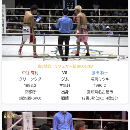
第6試合 Sフェザー級8ROUND
中谷 有利
VS
脇田 将士
グリーンツダ
ジム
堺東ミツキ
1993.2
生年月
1996.2
京都府
出身
愛知県名古屋市
9戦9勝(6KO)
戦績
12戦6勝(2KO)4敗2分