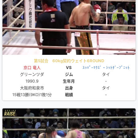
第5試合 60kg契約ウェイト6ROUND
京口 竜人
VS
ｽｯﾊﾟｰﾏｸｽﾞ・ｼｯﾄﾀﾞｰﾌﾟﾆｯﾄ
グリーンツダ
ジム
タイ
1990.9
生年月
-
大阪府和泉市
出身
タイ
15戦13勝(9KO)1敗1分
戦績
-