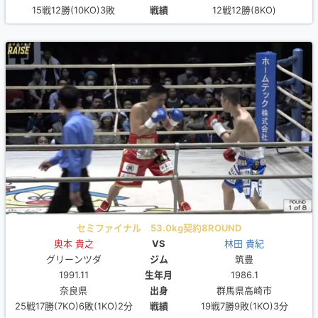
15戦12勝(10KO)3敗
戦績
12戦12勝(8KO)
セミファイナル 53.0kg契約8ROUND
奥本 貴之
VS
林田 貴紀
グリーンツダ
ジム
筑豊
1991.11
生年月
1986.1
奈良県
出身
群馬県高崎市
25戦17勝(7KO)6敗(1KO)2分
戦績
19戦7勝9敗(1KO)3分