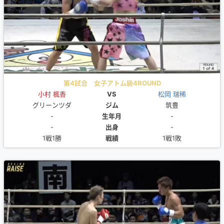
第4試合 女子アトム級4ROUND
小村 楓香
VS
松岡 瑞稀
グリーンツダ
ジム
筑豊
-
生年月
-
-
出身
-
1戦1勝
戦績
1戦1敗