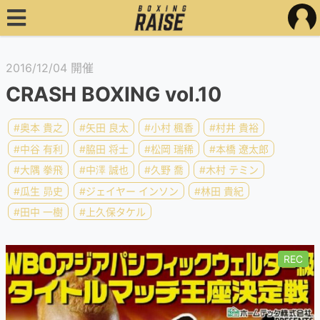
2016/12/04 開催
CRASH BOXING vol.10
#奥本 貴之
#矢田 良太
#小村 楓香
#村井 貴裕
#中谷 有利
#脇田 将士
#松岡 瑞稀
#本橋 遼太郎
#大隅 拳飛
#中澤 誠也
#久野 喬
#木村 テミン
#瓜生 昴史
#ジェイヤー インソン
#林田 貴紀
#田中 一樹
#上久保タケル
REC