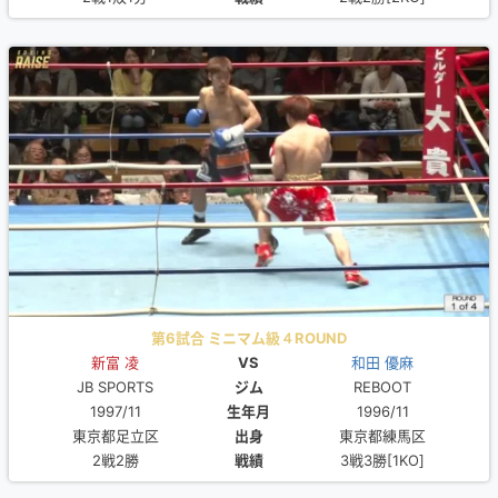
第6試合 ミニマム級４ROUND
新富 凌
VS
和田 優麻
JB SPORTS
ジム
REBOOT
1997/11
生年月
1996/11
東京都足立区
出身
東京都練馬区
2戦2勝
戦績
3戦3勝[1KO]