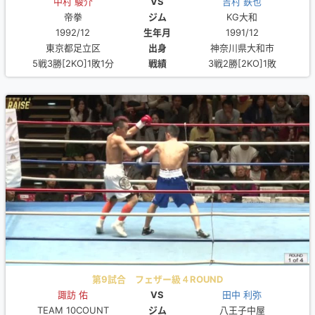
中村 駿介
VS
吉村 鉄也
帝拳
ジム
KG大和
1992/12
生年月
1991/12
東京都足立区
出身
神奈川県大和市
5戦3勝[2KO]1敗1分
戦績
3戦2勝[2KO]1敗
第9試合 フェザー級４ROUND
諏訪 佑
VS
田中 利弥
TEAM 10COUNT
ジム
八王子中屋