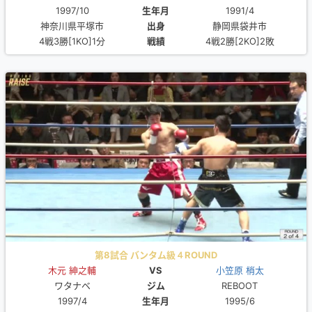
1997/10
生年月
1991/4
神奈川県平塚市
出身
静岡県袋井市
4戦3勝[1KO]1分
戦績
4戦2勝[2KO]2敗
第8試合 バンタム級４ROUND
木元 紳之輔
VS
小笠原 梢太
ワタナベ
ジム
REBOOT
1997/4
生年月
1995/6