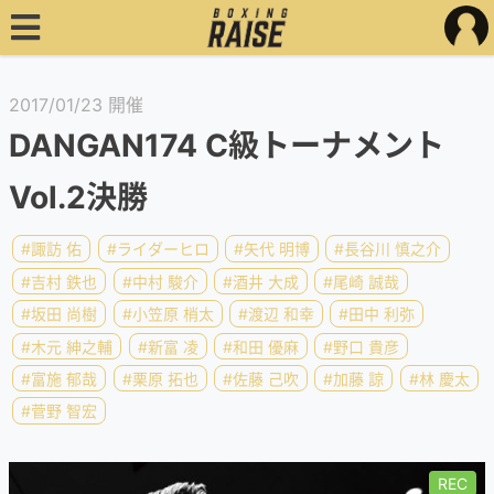
2017/01/23 開催
DANGAN174 C級トーナメント
Vol.2決勝
#諏訪 佑
#ライダーヒロ
#矢代 明博
#長谷川 慎之介
#吉村 鉄也
#中村 駿介
#酒井 大成
#尾崎 誠哉
#坂田 尚樹
#小笠原 梢太
#渡辺 和幸
#田中 利弥
#木元 紳之輔
#新富 凌
#和田 優麻
#野口 貴彦
#富施 郁哉
#栗原 拓也
#佐藤 己吹
#加藤 諒
#林 慶太
#菅野 智宏
REC