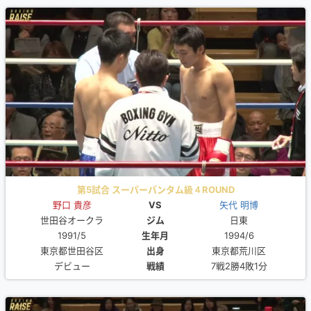
第5試合 スーパーバンタム級４ROUND
野口 貴彦
VS
矢代 明博
世田谷オークラ
ジム
日東
1991/5
生年月
1994/6
東京都世田谷区
出身
東京都荒川区
デビュー
戦績
7戦2勝4敗1分