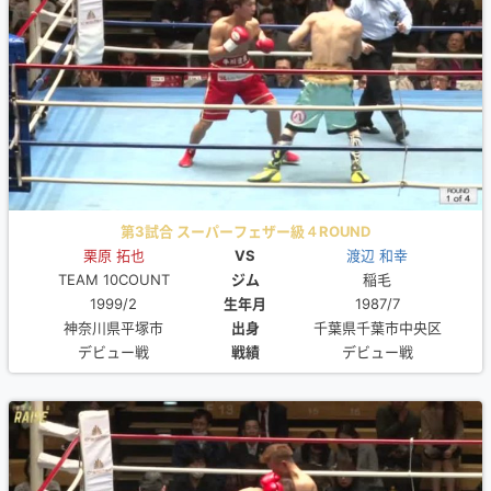
第3試合 スーパーフェザー級４ROUND
栗原 拓也
VS
渡辺 和幸
TEAM 10COUNT
ジム
稲毛
1999/2
生年月
1987/7
神奈川県平塚市
出身
千葉県千葉市中央区
デビュー戦
戦績
デビュー戦