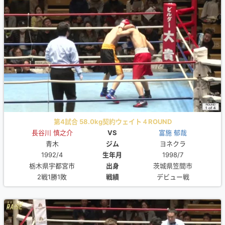
第4試合 58.0kg契約ウェイト４ROUND
長谷川 慎之介
VS
富施 郁哉
青木
ジム
ヨネクラ
1992/4
生年月
1998/7
栃木県宇都宮市
出身
茨城県笠間市
2戦1勝1敗
戦績
デビュー戦