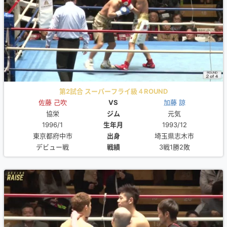
第2試合 スーパーフライ級４ROUND
佐藤 己吹
VS
加藤 諒
協栄
ジム
元気
1996/1
生年月
1993/12
東京都府中市
出身
埼玉県志木市
デビュー戦
戦績
3戦1勝2敗