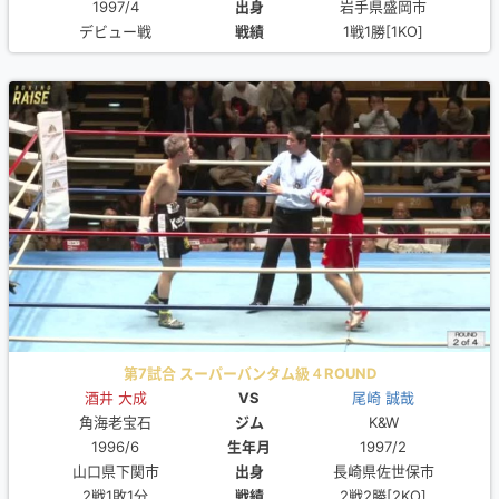
1997/4
出身
岩手県盛岡市
デビュー戦
戦績
1戦1勝[1KO]
第7試合 スーパーバンタム級４ROUND
酒井 大成
VS
尾崎 誠哉
角海老宝石
ジム
K&W
1996/6
生年月
1997/2
山口県下関市
出身
長崎県佐世保市
2戦1敗1分
戦績
2戦2勝[2KO]