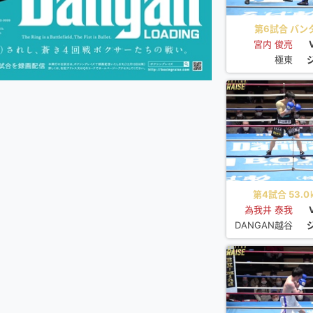
第6試合 バンタ
宮内 俊亮
極東
第4試合 53.0
為我井 泰我
DANGAN越谷