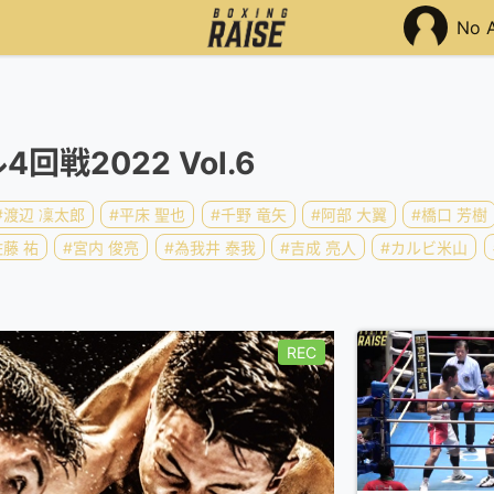
No 
回戦2022 Vol.6
#渡辺 凜太郎
#平床 聖也
#千野 竜矢
#阿部 大翼
#橋口 芳樹
佐藤 祐
#宮内 俊亮
#為我井 泰我
#吉成 亮人
#カルビ米山
REC