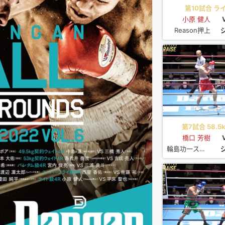
第10試合 ライ
小原 健人
Reason押上
第7試合 58.5k
橋口 芳樹
輪島功一スポーツ