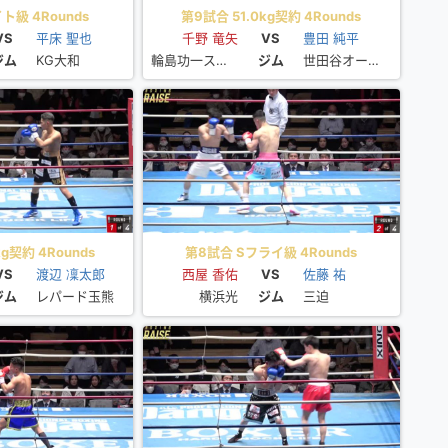
ト級 4Rounds
第9試合 51.0kg契約 4Rounds
VS
平床 聖也
千野 竜矢
VS
豊田 純平
ジム
KG大和
輪島功一スポーツ
ジム
世田谷オークラ
g契約 4Rounds
第8試合 Sフライ級 4Rounds
VS
渡辺 凜太郎
西屋 香佑
VS
佐藤 祐
ジム
レパード玉熊
横浜光
ジム
三迫