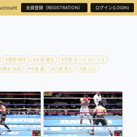
Account
会員登録（REGISTRATION）
ログイン(LOGIN)
#豊田 純平
#大畑 連汰
#天野 キング ロレンス
#橋本 大祐
#中島 蓮
#三橋 秀人
#漣 バル