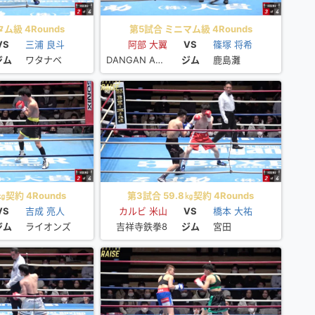
ム級 4Rounds
第5試合 ミニマム級 4Rounds
VS
三浦 良斗
阿部 大翼
VS
篠塚 将希
ジム
ワタナベ
DANGAN AOKI
ジム
鹿島灘
㎏契約 4Rounds
第3試合 59.8㎏契約 4Rounds
VS
吉成 亮人
カルビ 米山
VS
橋本 大祐
ジム
ライオンズ
吉祥寺鉄拳8
ジム
宮田