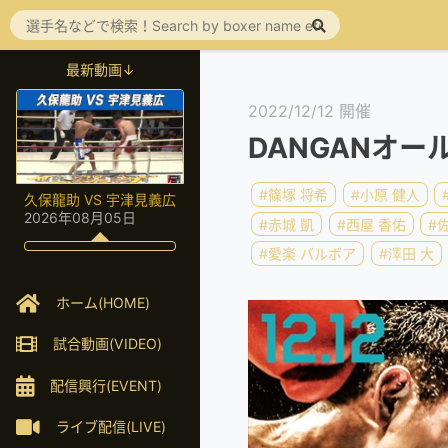
最新動画↓
2022/12/12 開催
DANGANオール4
#篠塚 将希
#小原 健人
久保龍助 VS 宇津見義広
2026年08月05日
#赤城 凱
#西屋 香佑
#
#愛楽 バルボア
#澤田 大
ホーム(HOME)
試合動画(VIDEO)
配信興行(EVENT)
ライブ配信(LIVE)