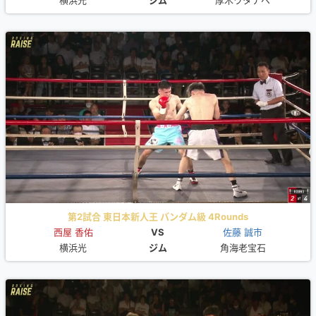
第2試合 東日本新人王 バンダム級 4Rounds
西屋 香佑
VS
佐藤 誠市
横浜光
ジム
角海老宝石