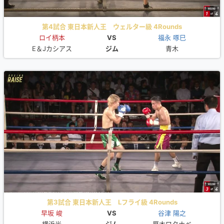
第4試合 東日本新人王 ウェルター級 4Rounds
ロイ柄本
VS
福永 啄巳
E＆Jカシアス
ジム
青木
第3試合 東日本新人王 Lフライ級 4Rounds
早坂 峻
VS
谷津 陽之
横浜光
ジム
厚木ワタナベ