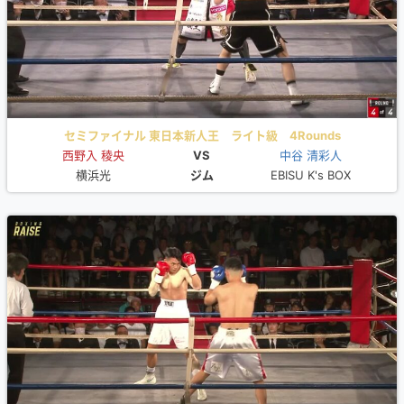
セミファイナル 東日本新人王 ライト級 4Rounds
西野入 稜央
VS
中谷 清彩人
横浜光
ジム
EBISU K's BOX