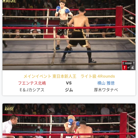
メインイベント 東日本新人王 ライト級 4Rounds
フエンテス北嶋
VS
横山 雅徳
E＆Jカシアス
ジム
厚木ワタナベ