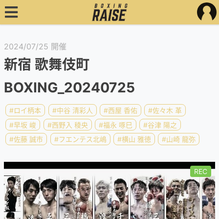
2024/07/25 開催
新宿 歌舞伎町
BOXING_20240725
#ロイ柄本
#中谷 清彩人
#西屋 香佑
#佐々木 革
#早坂 峻
#西野入 稜央
#福永 啄巳
#谷津 陽之
#佐藤 誠市
#フエンテス北嶋
#横山 雅徳
#山崎 龍弥
REC