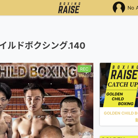
No 
イルドボクシング.140
REC
GOLDEN CHILD