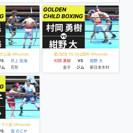
ム級 4Rounds
第2試合 55.0kg契約 4Rounds
VS
井上 拓海
村岡 勇樹
VS
紺野 大
ジム
花形
金子
ジム
新日本木村
ライ級 4Rounds
VS
高 のどか