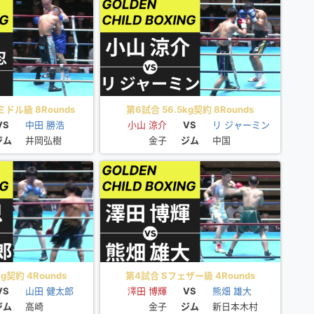
ドル級 8Rounds
第6試合 56.5kg契約 8Rounds
VS
中田 勝浩
小山 涼介
VS
リ ジャーミン
ジム
井岡弘樹
金子
ジム
中国
g契約 4Rounds
第4試合 Sフェザー級 4Rounds
VS
山田 健太郎
澤田 博輝
VS
熊畑 雄大
ジム
高崎
金子
ジム
新日本木村