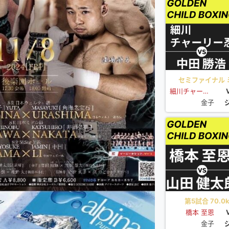
セミファイナル ミ
細川チャーリー忍
金子
第5試合 70.0k
橋本 至恩
金子