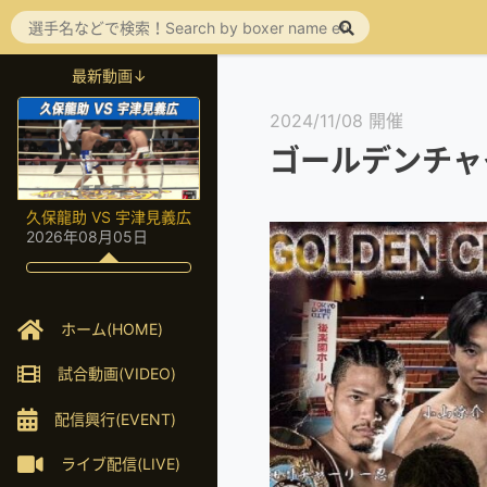
最新動画↓
2024/11/08 開催
ゴールデンチャ
久保龍助 VS 宇津見義広
2026年08月05日
ホーム(HOME)
試合動画(VIDEO)
配信興行(EVENT)
ライブ配信(LIVE)