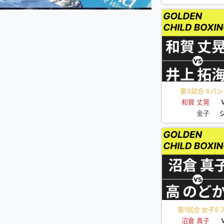
第3試合 Sバンタ
和賀 丈晃
金子
第1試合 女子Sフ
沼倉 真子