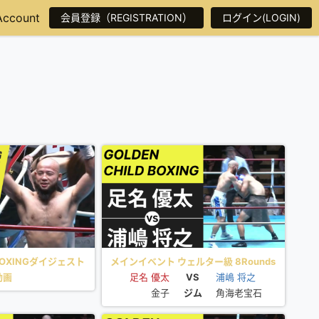
Account
会員登録（REGISTRATION）
ログイン(LOGIN)
 BOXINGダイジェスト
メインイベント ウェルター級 8Rounds
動画
足名 優太
VS
浦嶋 将之
金子
ジム
角海老宝石