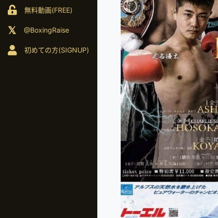
無料動画(FREE)
@BoxingRaise
初めての方(SIGNUP)