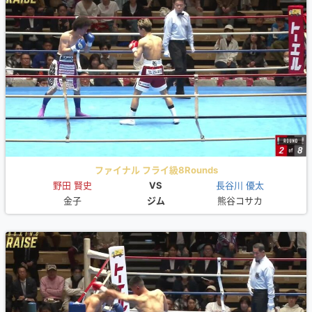
ファイナル フライ級8Rounds
野田 賢史
VS
長谷川 優太
金子
ジム
熊谷コサカ