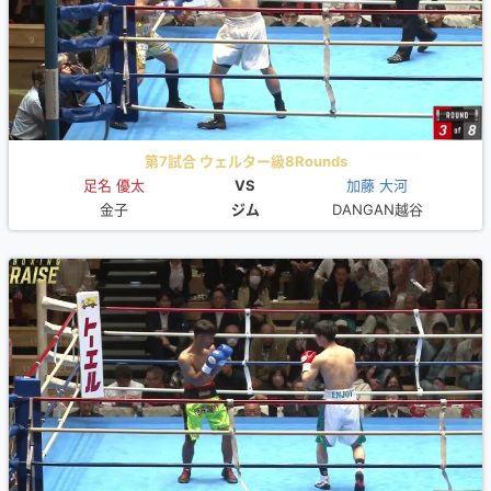
第7試合 ウェルター級8Rounds
足名 優太
VS
加藤 大河
金子
ジム
DANGAN越谷