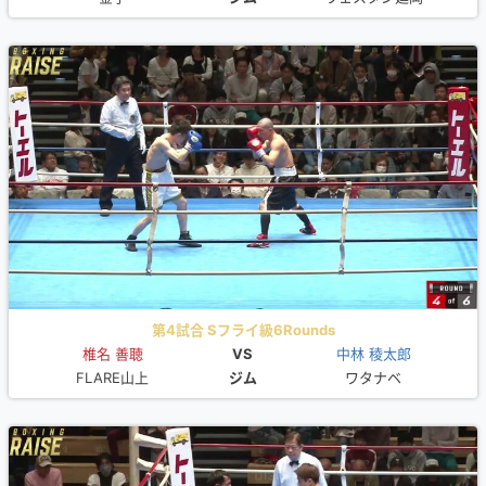
第4試合 Sフライ級6Rounds
椎名 善聴
VS
中林 稜太郎
FLARE山上
ジム
ワタナベ