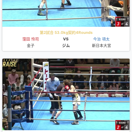
第2試合 53.0kg契約4Rounds
窪田 怜司
VS
今治 項太
金子
ジム
新日本大宮