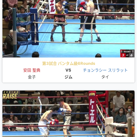
第3試合 バンタム級6Rounds
安田 聖典
VS
チョンラシー スリラット
金子
ジム
タイ