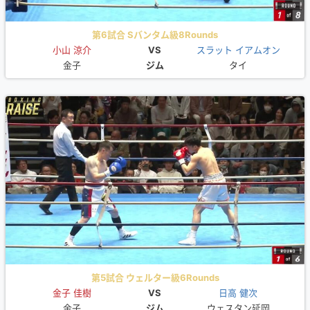
第6試合 Sバンタム級8Rounds
小山 涼介
VS
スラット イアムオン
金子
ジム
タイ
第5試合 ウェルター級6Rounds
金子 佳樹
VS
日高 健次
金子
ジム
ウェスタン延岡