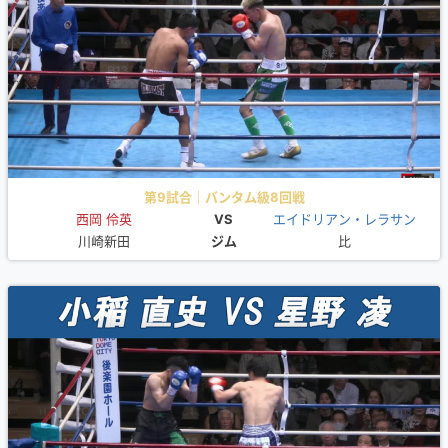
第9試合｜バンタム級8回戦
西岡 伶英
VS
エイドリアン・レラサン
川崎新田
ジム
比