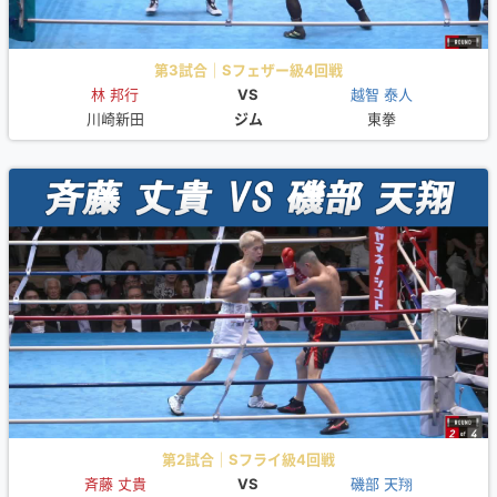
第3試合｜Sフェザー級4回戦
林 邦行
VS
越智 泰人
川崎新田
ジム
東拳
第2試合｜Sフライ級4回戦
斉藤 丈貴
VS
磯部 天翔