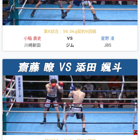
第8試合｜56.0kg契約6回戦
小稲 直史
VS
星野 凌
川崎新田
ジム
JBS