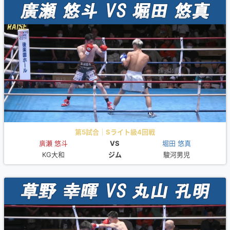
第5試合｜Sライト級4回戦
廣瀬 悠斗
VS
堀田 悠真
KG大和
ジム
駿河男児