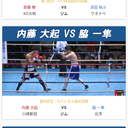
第7試合｜51.5kg契約6回戦
齋藤 瞭
VS
添田 颯斗
KG大和
ジム
ワタナベ
第6試合｜Sバンタム級4回戦
内藤 大起
VS
脇 一隼
川崎新田
ジム
北澤