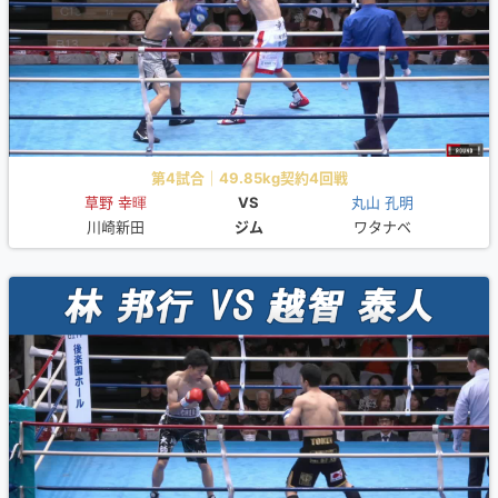
第4試合｜49.85kg契約4回戦
草野 幸暉
VS
丸山 孔明
川崎新田
ジム
ワタナベ