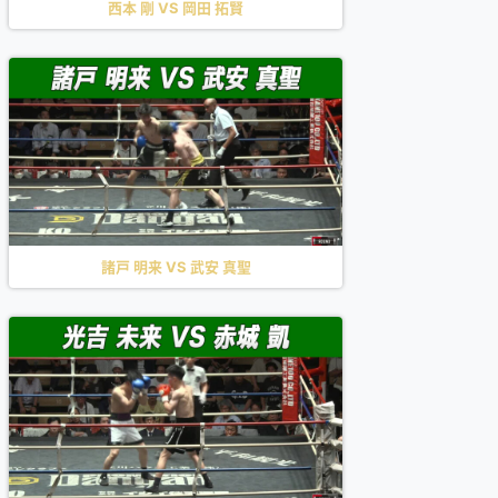
西本 剛 VS 岡田 拓賢
諸戸 明来 VS 武安 真聖