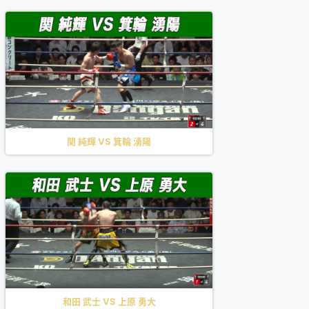
関 純輝 VS 箕輪 湧陽
和田 武士 VS 上原 勇大