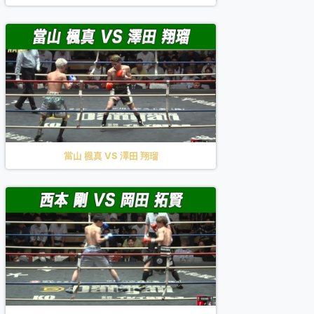
當山 楓真 VS 澤田 翔瑠