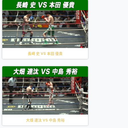
長崎 史 VS 本田 優貴
大畑 連汰 VS 中島 秀裕