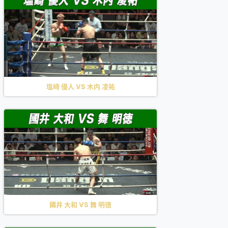
塩崎 優人 VS 木内 凌祐
國井 大和 VS 舞 明徳