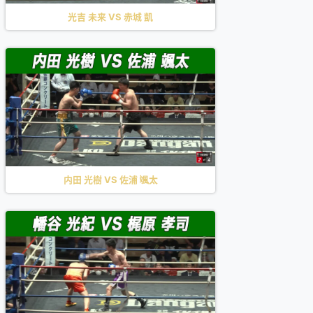
光吉 未来 VS 赤城 凱
内田 光樹 VS 佐浦 颯太