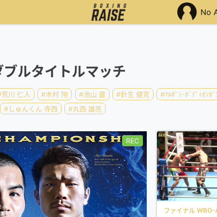
No 
7 ダブルタイトルマッチ
#荒川 仁人
#木村 翔
#池山 直
#針生 健克
#ﾏﾙﾎﾞﾝ･ﾎﾞﾃﾞｨｵﾝｶﾞ
#しゅんくん 寺西
#丸西 雄亮
REC
ファイナル WBO