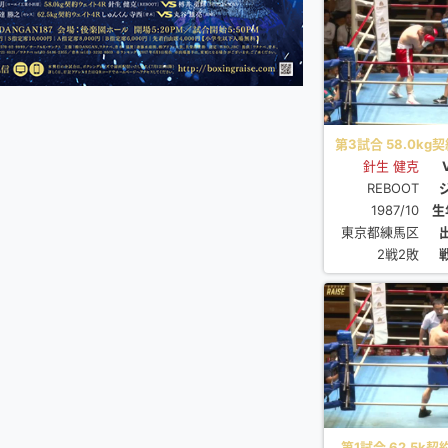
第3試合 58.0kg
針生 健克
REBOOT
1987/10
生
東京都練馬区
2戦2敗
第1試合 62.5k契