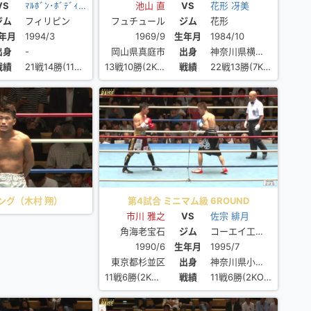
2ROUND
VS
ﾏﾙﾎﾞﾝ･ﾎﾞﾃﾞｨｵﾝｶﾞﾝ
タイトルマッチ 10ROUND
池山 直
VS
花形 冴美
ジム
フィリピン
フュチュール
ジム
花形
年月
1994/3
1969/9
生年月
1984/10
出身
-
岡山県真庭市
出身
神奈川県横浜市旭区
戦績
21戦14勝(11KO)5敗2分
13戦10勝(2KO)2敗1分
戦績
22戦13勝(7KO)6敗3分
ング（木村 翔）
第4試合 ミニマム級 6ROUND
市川 雅之
VS
佐宗 緋月
角海老宝石
ジム
コーエイ工業小田原
1990/6
生年月
1995/7
東京都杉並区
出身
神奈川県小田原市
11戦6勝(2KO)4敗1分
戦績
11戦6勝(2KO)4敗1分