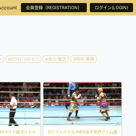
Account
会員登録（REGISTRATION）
ログイン(LOGIN)
ﾝ
#ｸﾜﾝﾀｲ･ｼｽﾓｰｾﾞﾝ
#市川 雅之
#榑井 勇輝
-APライト級タイトル
セミファイナル WBO女子世界アトム級