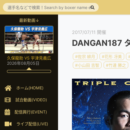
最新動画↓
2017/07/11 開催
DANGAN18
#佐宗 緋月
#花形 冴美
久保龍助 VS 宇津見義広
2026年08月05日
#小山田 吉智
#竹達 勝之
ホーム(HOME)
試合動画(VIDEO)
配信興行(EVENT)
ライブ配信(LIVE)