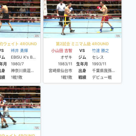
契約ウェイト 4ROUND
第2試合 ミニマム級 4ROUND
VS
榑井 勇輝
小山田 吉智
VS
竹達 勝之
ジム
EBISU K's BOX
オザキ
ジム
セレス
年月
1980/7
1983/11
生年月
1993/11
出身
神奈川県逗子市
宮崎県仙台市
出身
千葉県我孫子市
戦績
1戦1敗
1戦1敗
戦績
デビュー戦
約ウェイト 4ROUND