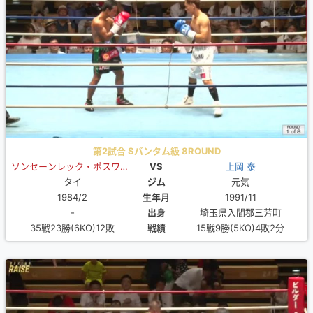
第2試合 Sバンタム級 8ROUND
ソンセーンレック・ポスワンジム
VS
上岡 泰
タイ
ジム
元気
1984/2
生年月
1991/11
-
出身
埼玉県入間郡三芳町
35戦23勝(6KO)12敗
戦績
15戦9勝(5KO)4敗2分