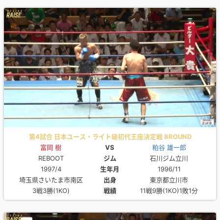
第4試合 日本ユース・ライト級初代王座決定戦 8ROUND
富岡 樹
VS
粕谷 雄一郎
REBOOT
ジム
石川ジム立川
1997/4
生年月
1996/11
埼玉県さいたま市南区
出身
東京都立川市
3戦3勝(1KO)
戦績
11戦9勝(1KO)1敗1分