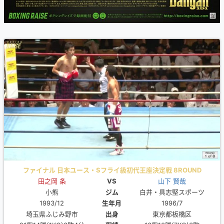
ファイナル 日本ユース・Sフライ級初代王座決定戦 8ROUND
田之岡 条
VS
山下 賢哉
小熊
ジム
白井・具志堅スポーツ
1993/12
生年月
1996/7
埼玉県ふじみ野市
出身
東京都板橋区