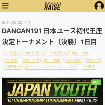
2017/08/22 開催
DANGAN191 日本ユース初代王座
決定トーナメント〔決勝〕1日目
#三瓶 数馬
#粕谷 雄一郎
#田之岡 条
#脇山 貴継
#富岡 樹
#中山 祐太
#山下 賢哉
#石井 龍誠
#小坂 烈
#溜田 剛士
#ソンセーンレック・ポスワンジム
#上岡 泰
REC