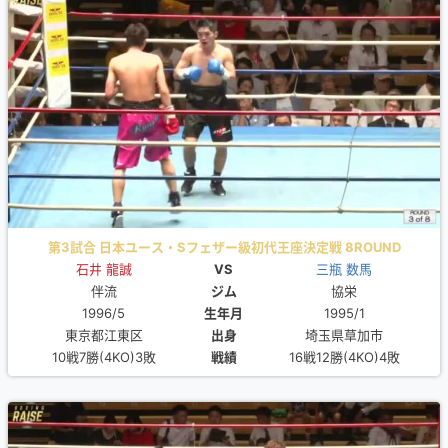
第3試合 日本ユース・Sフェザー級初代王座決定戦 8ROUND
石井 龍誠
VS
三瓶 数馬
伴流
ジム
協栄
1996/5
生年月
1995/1
東京都江東区
出身
埼玉県草加市
10戦7勝(4KO)3敗
戦績
16戦12勝(4KO)4敗