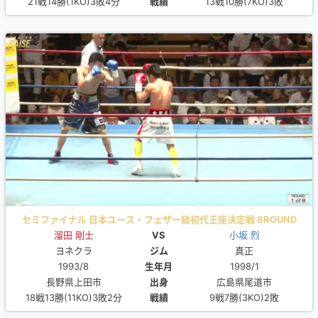
21戦14勝(1KO)3敗4分
戦績
13戦10勝(7KO)3敗
セミファイナル 日本ユース・フェザー級初代王座決定戦 8ROUND
溜田 剛士
VS
小坂 烈
ヨネクラ
ジム
真正
1993/8
生年月
1998/1
長野県上田市
出身
広島県尾道市
18戦13勝(11KO)3敗2分
戦績
9戦7勝(3KO)2敗