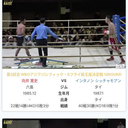
第2試合 WBOアジアパシフィック・Sフライ級王座決定戦 12ROUND
向井 寛史
VS
インタノン シッチャモアン
六島
ジム
タイ
1985.12
生年月
1987.1
-
出身
タイ
22戦14勝(4KO)5敗3分
戦績
40戦30勝(KO18)9敗1分