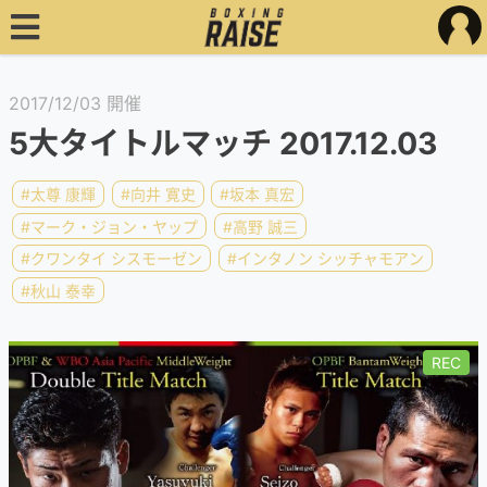
2017/12/03 開催
5大タイトルマッチ 2017.12.03
#太尊 康輝
#向井 寛史
#坂本 真宏
#マーク・ジョン・ヤップ
#高野 誠三
#クワンタイ シスモーゼン
#インタノン シッチャモアン
#秋山 泰幸
REC