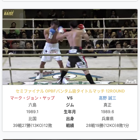
セミファイナル OPBFバンタム級タイトルマッチ 12ROUND
マーク・ジョン・ヤップ
VS
高野 誠三
六島
ジム
真正
1989.1
生年月
1989.6
比国
出身
兵庫県
39戦27勝(13KO)12敗
戦績
28戦19勝(12KO)8敗1分