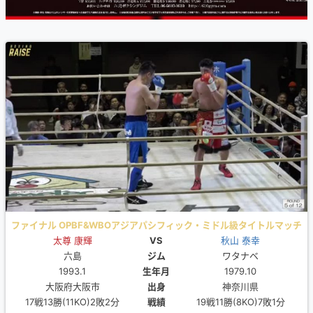
ファイナル OPBF&WBOアジアパシフィック・ミドル級タイトルマッチ
太尊 康輝
12ROUND
VS
秋山 泰幸
六島
ジム
ワタナベ
1993.1
生年月
1979.10
大阪府大阪市
出身
神奈川県
17戦13勝(11KO)2敗2分
戦績
19戦11勝(8KO)7敗1分