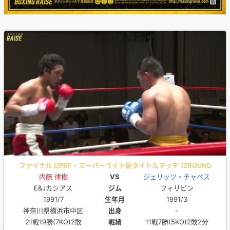
ファイナル OPBF・スーパーライト級タイトルマッチ 12ROUND
内藤 律樹
VS
ジェリッツ・チャベス
E&Jカシアス
ジム
フィリピン
1991/7
生年月
1991/3
神奈川県横浜市中区
出身
-
21戦19勝(7KO)2敗
戦績
11戦7勝(5KO)2敗2分