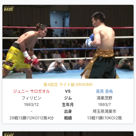
第4試合 ライト級 6ROUND
ジュニー サロガオル
VS
高見 良祐
フィリピン
ジム
鴻巣茂野
1993/12
生年月
1993/7
-
出身
埼玉県鴻巣市
29戦13勝(12KO)12敗4分
戦績
13戦11勝(10KO)2敗