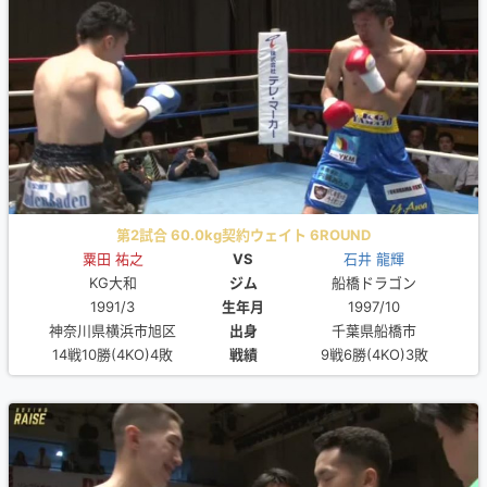
第2試合 60.0kg契約ウェイト 6ROUND
粟田 祐之
VS
石井 龍輝
KG大和
ジム
船橋ドラゴン
1991/3
生年月
1997/10
神奈川県横浜市旭区
出身
千葉県船橋市
14戦10勝(4KO)4敗
戦績
9戦6勝(4KO)3敗