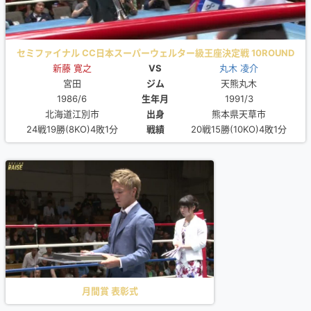
セミファイナル CC日本スーパーウェルター級王座決定戦 10ROUND
新藤 寛之
VS
丸木 凌介
宮田
ジム
天熊丸木
1986/6
生年月
1991/3
北海道江別市
出身
熊本県天草市
24戦19勝(8KO)4敗1分
戦績
20戦15勝(10KO)4敗1分
月間賞 表彰式