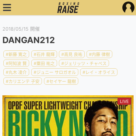
2018/05/15 開催
DANGAN212
#新藤 寛之
#石井 龍輝
#高見 良祐
#内藤 律樹
#阿知波 賢
#粟田 祐之
#ジェリッツ・チャベス
#丸木 凌介
#ジュニー サロガオル
#レイ・オライス
#カリエンテ 子安
#セイヤー 龍樹
LIVE