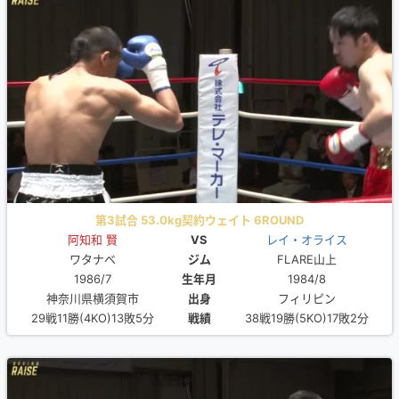
第3試合 53.0kg契約ウェイト 6ROUND
阿知和 賢
VS
レイ・オライス
ワタナベ
ジム
FLARE山上
1986/7
生年月
1984/8
神奈川県横須賀市
出身
フィリピン
29戦11勝(4KO)13敗5分
戦績
38戦19勝(5KO)17敗2分