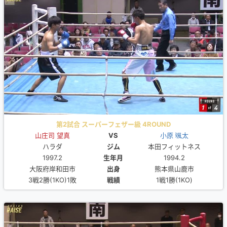
第2試合 スーパーフェザー級 4ROUND
山庄司 望真
VS
小原 颯太
ハラダ
ジム
本田フィットネス
1997.2
生年月
1994.2
大阪府岸和田市
出身
熊本県山鹿市
3戦2勝(1KO)1敗
戦績
1戦1勝(1KO)