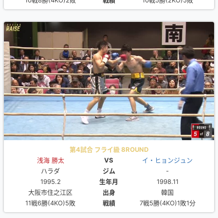
10戦8勝(4KO)2敗
戦績
10戦5勝(2KO)5敗
第4試合 フライ級 8ROUND
浅海 勝太
VS
イ・ヒョンジュン
ハラダ
ジム
-
1995.2
生年月
1998.11
大阪市住之江区
出身
韓国
11戦6勝(4KO)5敗
戦績
7戦5勝(4KO)1敗1分