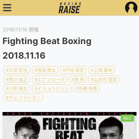
2018/11/16 開催
Fighting Beat Boxing
2018.11.16
#久田 哲也
#浅海 勝太
#戸谷 彰宏
#上岡 基伸
#西川 裕之
#エフ ショータ
#表 祥
#山庄司 望真
#小原 颯太
#イ ヒョンジュン
#髙橋 祐貴
#チョ ファンヨン
REC