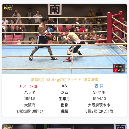
第3試合 48.4kg契約ウェイト 4ROUND
エフ・ショー
VS
表 祥
ハラダ
ジム
SFマキ
1991.5
生年月
1994.10
大阪府
出身
大阪府茨木市
17戦3勝13敗1分
戦績
3戦2勝(2KO)1敗