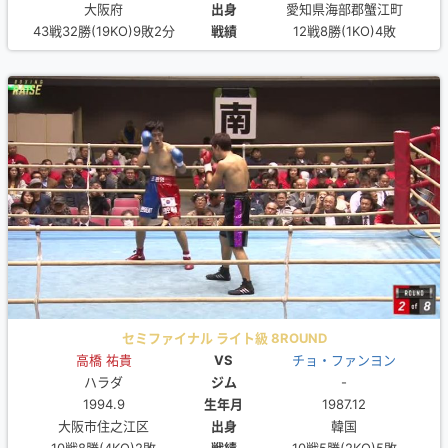
大阪府
出身
愛知県海部郡蟹江町
43戦32勝(19KO)9敗2分
戦績
12戦8勝(1KO)4敗
セミファイナル ライト級 8ROUND
高橋 祐貴
VS
チョ・ファンヨン
ハラダ
ジム
-
1994.9
生年月
1987.12
大阪市住之江区
出身
韓国