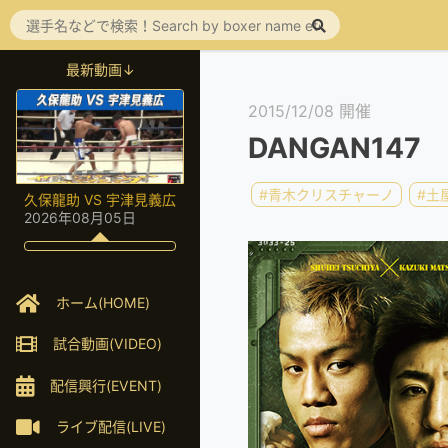
最新動画↓
2015/12/08 開催
DANGAN147
#青木クリスチャーノ
#土
久保龍助 VS 宇津見義広
2026年08月05日
ホーム(HOME)
試合動画(VIDEO)
配信興行(EVENT)
ライブ配信(LIVE)