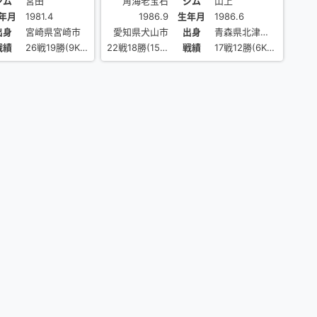
ジム
宮田
角海老宝石
ジム
山上
年月
1981.4
1986.9
生年月
1986.6
出身
宮崎県宮崎市
愛知県犬山市
出身
青森県北津軽郡
戦績
26戦19勝(9KO)4敗3分
22戦18勝(15KO)4敗
戦績
17戦12勝(6KO)5敗