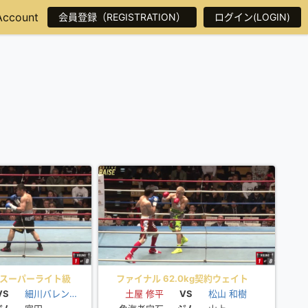
Account
会員登録（REGISTRATION）
ログイン(LOGIN)
 スーパーライト級
ファイナル 62.0kg契約ウェイト
unds
VS
細川バレンタイン
土屋 修平
8Rounds
VS
松山 和樹