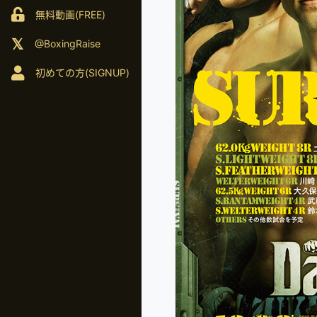
無料動画(FREE)
@BoxingRaise
初めての方(SIGNUP)