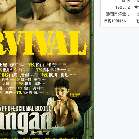
駿河
1988.12
生
静岡県焼津市
15戦10勝(6KO)3敗2分