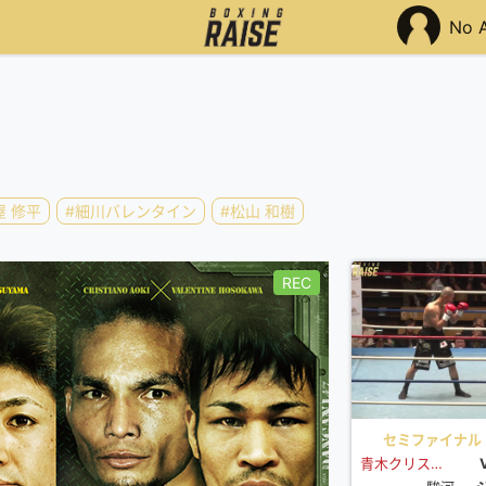
No 
屋 修平
#細川バレンタイン
#松山 和樹
REC
セミファイナル
青木クリスチャーノ
8Ro