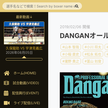
最新動画↓
2019/02/06 開催
DANGANオール4
#山本 智哉
#小川 将太
久保龍助 VS 宇津見義広
2026年08月05日
#小稲 直史
#松永 拓也
#瀧野 貴之
#冨山 剋俊
ホーム(HOME)
試合動画(VIDEO)
配信興行(EVENT)
ライブ配信(LIVE)