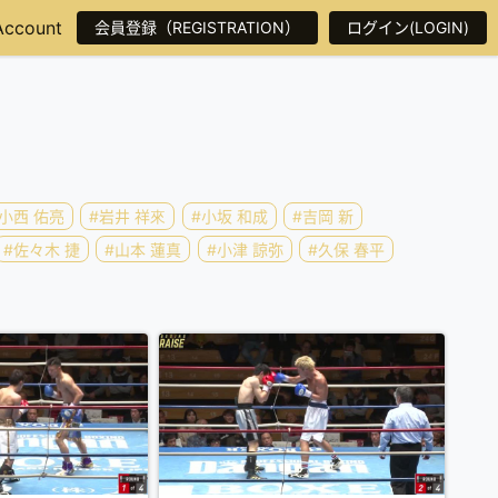
Account
会員登録（REGISTRATION）
ログイン(LOGIN)
#小西 佑亮
#岩井 祥來
#小坂 和成
#吉岡 新
#佐々木 捷
#山本 蓮真
#小津 諒弥
#久保 春平