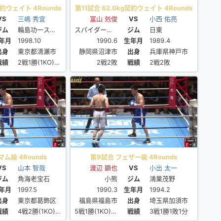
契約ウェイト 4Rounds
第11試合 62.0kg契約ウェイト 4Rounds
VS
三嶋 秀宜
冨山 剋俊
VS
小西 佑亮
ジム
輪島功一スポーツ
スパイダー根本
ジム
日東
年月
1998.10
1990.6
生年月
1989.4
出身
東京都清瀬市
静岡県沼津市
出身
兵庫県神戸市
戦績
2戦1勝(1KO)1敗
2戦2敗
戦績
2戦2敗
ム級 4Rounds
第9試合 フェザー級 4Rounds
VS
山本 智哉
渡辺 顕也
VS
小出 太一
ジム
角海老宝石
小熊
ジム
鴻巣茂野
年月
1997.5
1990.3
生年月
1994.2
出身
東京都葛飾区
福島県福島市
出身
埼玉県加須市
戦績
4戦2勝(1KO)2敗
5戦1勝(1KO)4敗
戦績
3戦1勝1敗1分