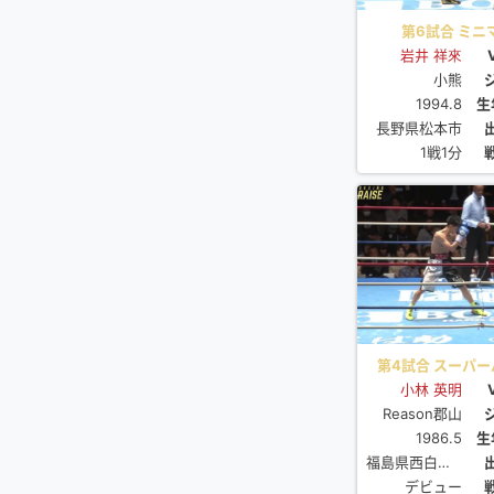
第6試合 ミニマ
岩井 祥來
小熊
1994.8
生
長野県松本市
1戦1分
第4試合 スーパーバ
小林 英明
Reason郡山
1986.5
生
福島県西白河郡泉崎村
デビュー