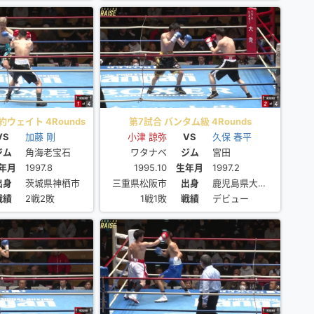
約ウェイト 4Rounds
第7試合 バンタム級 4Rounds
VS
加藤 剛
小津 諒弥
VS
久保 春平
ジム
角海老宝石
ワタナベ
ジム
宮田
年月
1997.8
1995.10
生年月
1997.2
出身
茨城県神栖市
三重県松阪市
出身
鹿児島県大島郡喜界町
戦績
2戦2敗
1戦1敗
戦績
デビュー