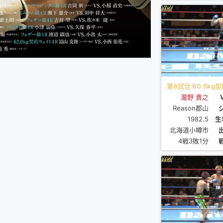
第8試合 60.5kg契
瀧野 貴之
Reason郡山
1982.5
生
北海道小樽市
4戦3敗1分