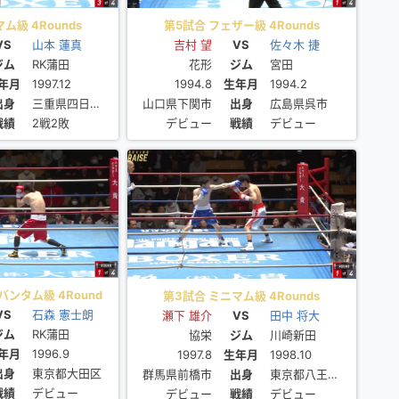
ム級 4Rounds
第5試合 フェザー級 4Rounds
VS
山本 蓮真
吉村 望
VS
佐々木 捷
ジム
RK蒲田
花形
ジム
宮田
年月
1997.12
1994.8
生年月
1994.2
出身
三重県四日市市
山口県下関市
出身
広島県呉市
戦績
2戦2敗
デビュー
戦績
デビュー
ンタム級 4Round
第3試合 ミニマム級 4Rounds
VS
石森 憲士朗
瀬下 雄介
VS
田中 将大
ジム
RK蒲田
協栄
ジム
川崎新田
年月
1996.9
1997.8
生年月
1998.10
出身
東京都大田区
群馬県前橋市
出身
東京都八王子市
戦績
デビュー
デビュー
戦績
デビュー