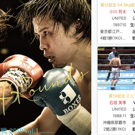
第12試合 54.5kg
小川 将太
UNITED
1997.10
生
東京都江戸川区
4戦1勝(1KO)2敗1分
第10試合 ミニマ
石垣 芙季
UNITED
1988.11
生
沖縄県那覇市
2戦2勝(1KO)