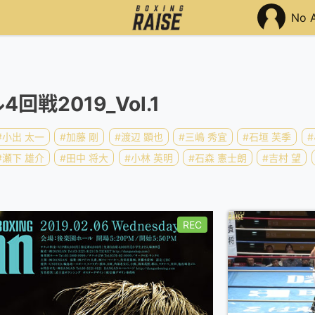
No 
回戦2019_Vol.1
#小出 太一
#加藤 剛
#渡辺 顕也
#三嶋 秀宜
#石垣 芙季
#瀬下 雄介
#田中 将大
#小林 英明
#石森 憲士朗
#吉村 望
REC