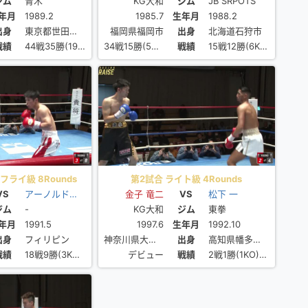
ジム
青木
KG大和
ジム
JB SRPOTS
年月
1989.2
1985.7
生年月
1988.2
出身
東京都世田谷区
福岡県福岡市
出身
北海道石狩市
戦績
44戦35勝(19KO)8敗1分
34戦15勝(5KO)13敗6分
戦績
15戦12勝(6KO)2敗1分
ライ級 8Rounds
第2試合 ライト級 4Rounds
VS
アーノルド・ガルデ
金子 竜二
VS
松下 一
ジム
-
KG大和
ジム
東拳
年月
1991.5
1997.6
生年月
1992.10
出身
フィリピン
神奈川県大和市
出身
高知県幡多郡大月町
戦績
18戦9勝(3KO)6敗3分
デビュー
戦績
2戦1勝(1KO)1敗