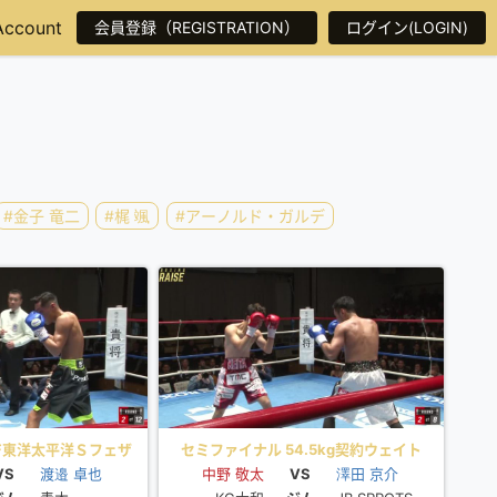
Account
会員登録（REGISTRATION）
ログイン(LOGIN)
#金子 竜二
#梶 颯
#アーノルド・ガルデ
F東洋太平洋Ｓフェザ
セミファイナル 54.5kg契約ウェイト
チ 12Rounds
VS
渡邉 卓也
中野 敬太
8Rounds
VS
澤田 京介