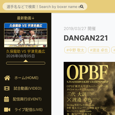
最新動画↓
2019/03/27 開催
DANGAN221
#中野 敬太
#渡邉 卓也
久保龍助 VS 宇津見義広
2026年08月05日
ホーム(HOME)
試合動画(VIDEO)
配信興行(EVENT)
ライブ配信(LIVE)