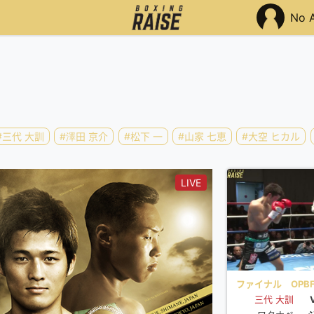
No 
#三代 大訓
#澤田 京介
#松下 一
#山家 七恵
#大空 ヒカル
LIVE
ファイナル OPB
ー級タイトルマッ
三代 大訓