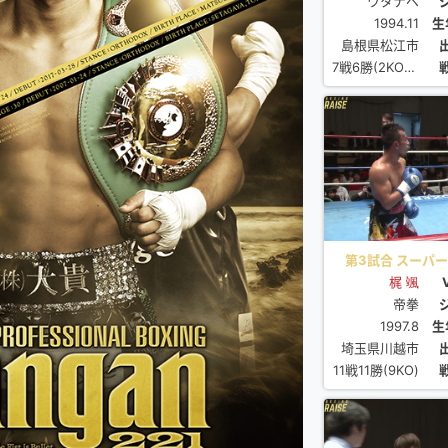
ワタナベ
1994.11
生
島根県松江市
7戦6勝(2KO)1分
第3試合 スーパーフ
梶 颯
帝拳
1997.8
生
埼玉県川越市
11戦11勝(9KO)