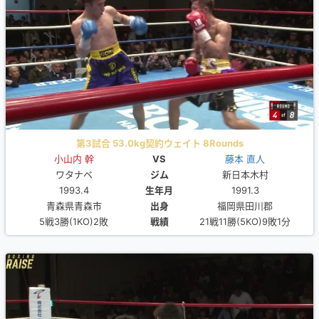
第3試合 53.0kg契約ウェイト 8Rounds
小山内 幹
VS
藤本 直人
ワタナベ
ジム
新日本木村
1993.4
生年月
1991.3
青森県青森市
出身
福岡県田川郡
5戦3勝(1KO)2敗
戦績
21戦11勝(5KO)9敗1分