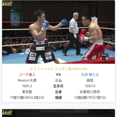
セミファイナル フェザー級 8Rounds
コーチ義人
VS
丸田 陽七太
Reason大貴
ジム
森岡
1991.2
生年月
1997.4
東京都
出身
兵庫県川西市
17戦13勝(4KO)2敗2分
戦績
10戦8勝(7KO)1敗1分