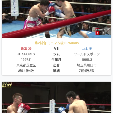
第2試合 ミニマム級 6Rounds
新冨 凌
VS
山本 要
JB SPORTS
ジム
ワールドスポーツ
1997.11
生年月
1995.3
東京都足立区
出身
埼玉県川口市
8戦4勝4敗
戦績
7戦4勝3敗