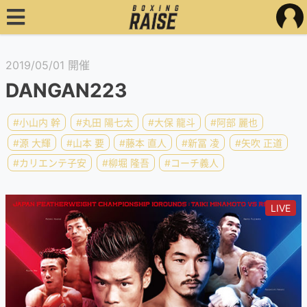
2019/05/01 開催
DANGAN223
#小山内 幹
#丸田 陽七太
#大保 龍斗
#阿部 麗也
#源 大輝
#山本 要
#藤本 直人
#新冨 凌
#矢吹 正道
#カリエンテ子安
#柳堀 隆吾
#コーチ義人
LIVE