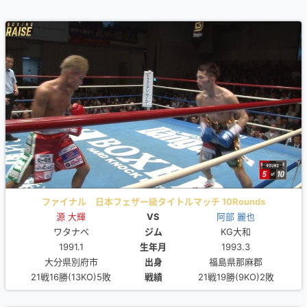
ファイナル 日本フェザー級タイトルマッチ 10Rounds
源 大輝
VS
阿部 麗也
ワタナベ
ジム
KG大和
1991.1
生年月
1993.3
大分県別府市
出身
福島県那麻郡
21戦16勝(13KO)5敗
戦績
21戦19勝(9KO)2敗