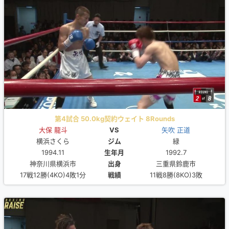
第4試合 50.0kg契約ウェイト 8Rounds
大保 龍斗
VS
矢吹 正道
横浜さくら
ジム
緑
1994.11
生年月
1992.7
神奈川県横浜市
出身
三重県鈴鹿市
17戦12勝(4KO)4敗1分
戦績
11戦8勝(8KO)3敗