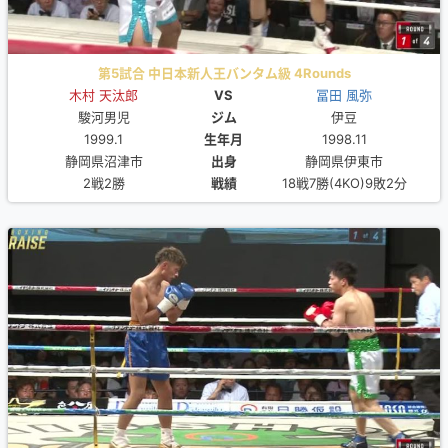
第5試合 中日本新人王バンタム級 4Rounds
木村 天汰郎
VS
冨田 風弥
駿河男児
ジム
伊豆
1999.1
生年月
1998.11
静岡県沼津市
出身
静岡県伊東市
2戦2勝
戦績
18戦7勝(4KO)9敗2分