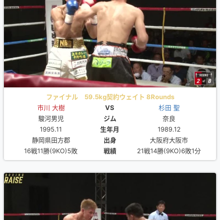
ファイナル 59.5kg契約ウェイト 8Rounds
市川 大樹
VS
杉田 聖
駿河男児
ジム
奈良
1995.11
生年月
1989.12
静岡県田方郡
出身
大阪府大阪市
16戦11勝(9KO)5敗
戦績
21戦14勝(9KO)6敗1分