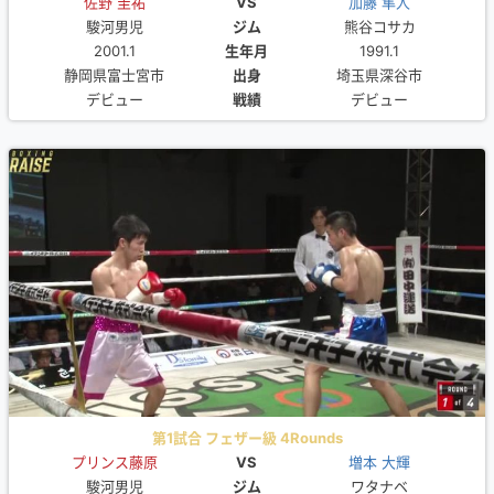
佐野 圭祐
VS
加藤 隼人
駿河男児
ジム
熊谷コサカ
2001.1
生年月
1991.1
静岡県富士宮市
出身
埼玉県深谷市
デビュー
戦績
デビュー
第1試合 フェザー級 4Rounds
プリンス藤原
VS
増本 大輝
駿河男児
ジム
ワタナベ