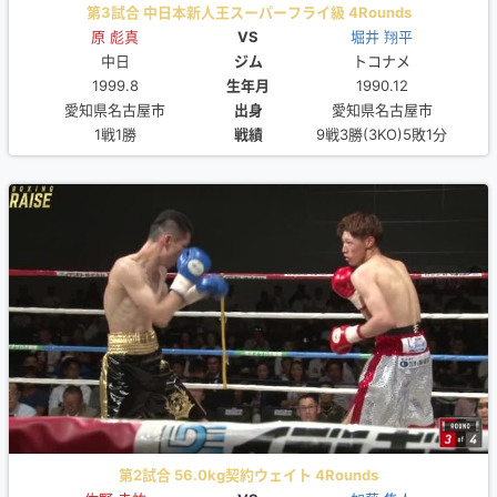
第3試合 中日本新人王スーパーフライ級 4Rounds
原 彪真
VS
堀井 翔平
中日
ジム
トコナメ
1999.8
生年月
1990.12
愛知県名古屋市
出身
愛知県名古屋市
1戦1勝
戦績
9戦3勝(3KO)5敗1分
第2試合 56.0kg契約ウェイト 4Rounds