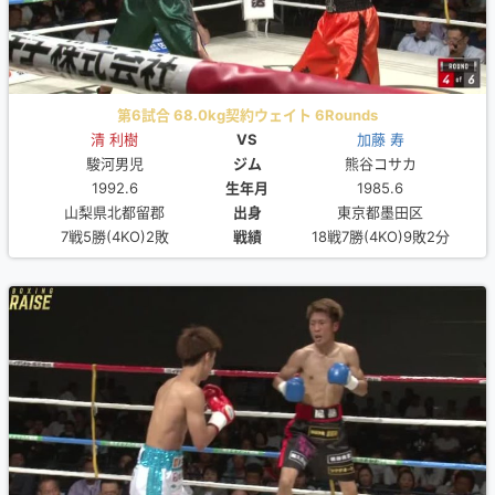
第6試合 68.0kg契約ウェイト 6Rounds
清 利樹
VS
加藤 寿
駿河男児
ジム
熊谷コサカ
1992.6
生年月
1985.6
山梨県北都留郡
出身
東京都墨田区
7戦5勝(4KO)2敗
戦績
18戦7勝(4KO)9敗2分