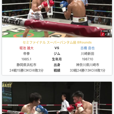
セミファイナル スーパーバンタム級 8Rounds
堀池 雄大
VS
古橋 岳也
帝拳
ジム
川崎新田
1985.1
生年月
1987.10
静岡県浜松市
出身
神奈川県川崎市
24戦15勝(3KO)6敗3分
戦績
33戦24勝(13KO)8敗1分