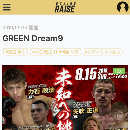
2019/09/15 開催
GREEN Dream9
#窪田 晃則
#力石 政法
#溝越 斗夢
#レディフォンセカ
REC