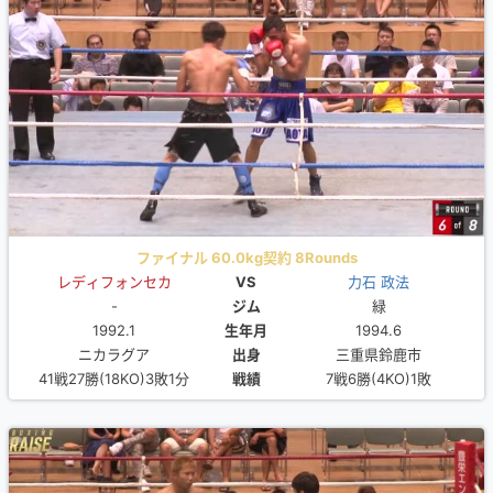
ファイナル 60.0kg契約 8Rounds
レディフォンセカ
VS
力石 政法
-
ジム
緑
1992.1
生年月
1994.6
ニカラグア
出身
三重県鈴鹿市
41戦27勝(18KO)3敗1分
戦績
7戦6勝(4KO)1敗