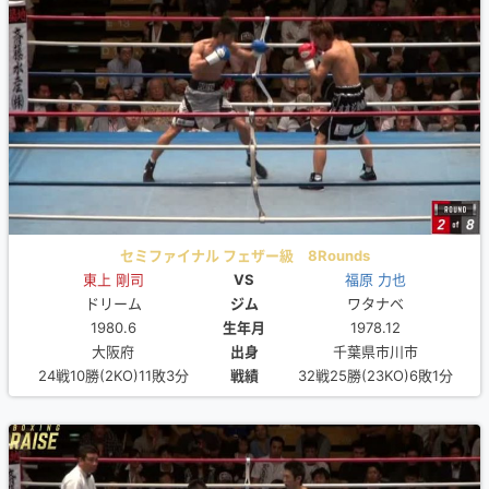
セミファイナル フェザー級 8Rounds
東上 剛司
VS
福原 力也
ドリーム
ジム
ワタナベ
1980.6
生年月
1978.12
大阪府
出身
千葉県市川市
24戦10勝(2KO)11敗3分
戦績
32戦25勝(23KO)6敗1分