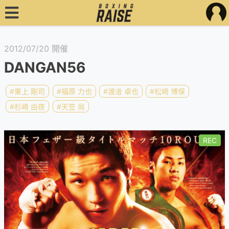
2012/07/20 開催
DANGAN56
#東上 剛司
#福原 力也
#渡邉 卓也
#松崎 博保
#杉崎 由夜
#天笠 尚
REC