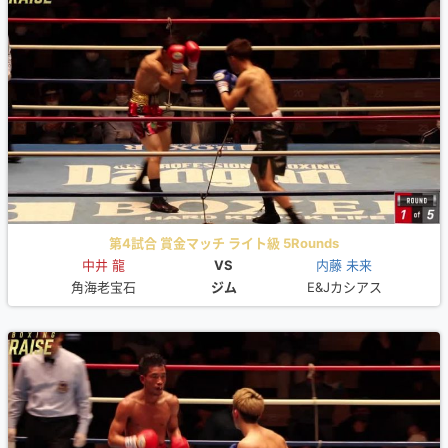
第4試合 賞金マッチ ライト級 5Rounds
中井 龍
VS
内藤 未来
角海老宝石
ジム
E&Jカシアス