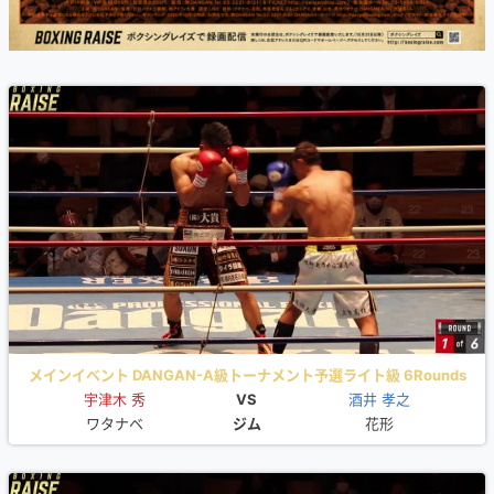
メインイベント DANGAN-A級トーナメント予選ライト級 6Rounds
宇津木 秀
VS
酒井 孝之
ワタナベ
ジム
花形