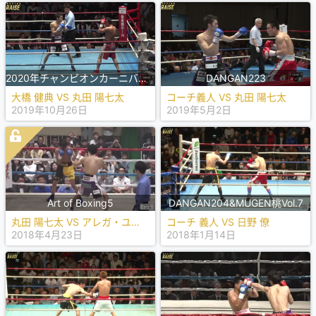
2020年チャンピオンカーニバル最強挑戦者決定戦
DANGAN223
大橋 健典 VS 丸田 陽七太
コーチ義人 VS 丸田 陽七太
2019年10月26日
2019年5月2日
Art of Boxing5
DANGAN204&MUGEN桃Vol.7
丸田 陽七太 VS アレガ・ユニアン
コーチ 義人 VS 日野 僚
2018年4月23日
2018年1月14日