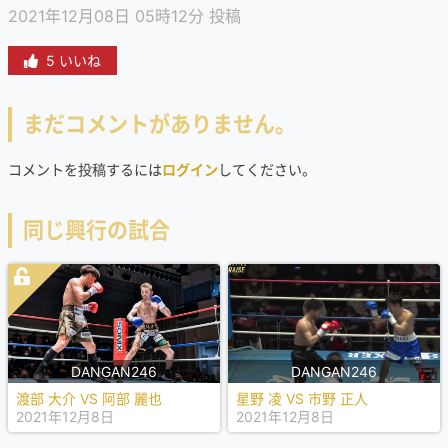
2021年12月08日 05時12分 投稿
5 いいね
まだコメントがありません。
コメントを投稿するには
ログイン
してください。
同じ興行の試合
DANGAN246
DANGAN246
渡部 大介 VS 阿部 麗也
星野 凌 VS 市野 正人
2021年12月8日
2021年12月8日