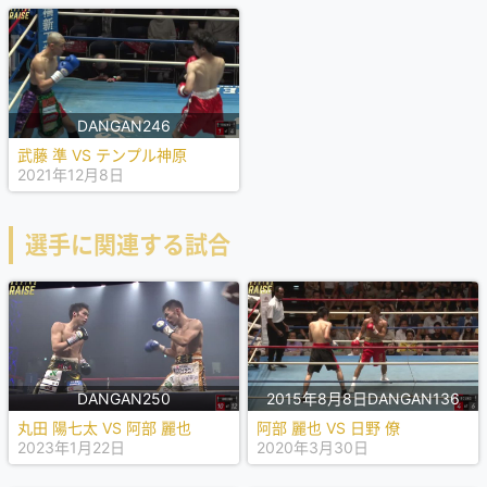
DANGAN246
武藤 準 VS テンプル神原
2021年12月8日
選手に関連する試合
DANGAN250
2015年8月8日DANGAN136
丸田 陽七太 VS 阿部 麗也
阿部 麗也 VS 日野 僚
2023年1月22日
2020年3月30日