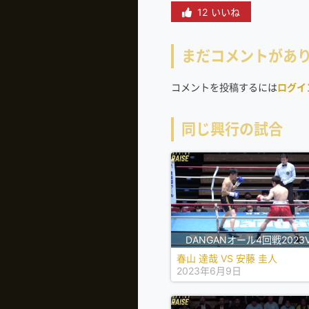
12 いいね
まだコメントがあ
コメントを投稿するには
ログイ
同じ興行の試合
DANGANオール4回戦2023Vo
春山 達哉 VS 安藤 圭人
2023年6月9日