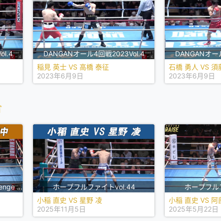
l.4
DANGANオール4回戦2023Vol.4
DANGANオール
稲見 英士 VS 高橋 泰征
石橋 勇人 VS 須
2023年6月9日
2023年6月9日
合
ISPS HANDA presents W-challenge vol.1
ホープフルファイトvol.44
ホープフルフ
小稲 直史 VS 星野 凌
小稲 直史 VS 阿
2025年11月5日
2025年5月22日