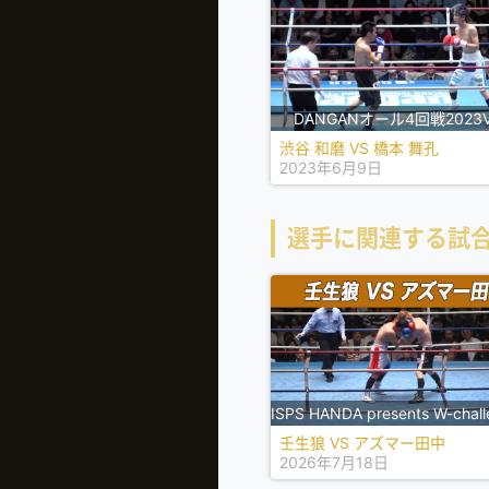
DANGANオール4回戦2023Vo
渋谷 和磨 VS 橋本 舞孔
2023年6月9日
選手に関連する試
壬生狼 VS アズマー田中
2026年7月18日