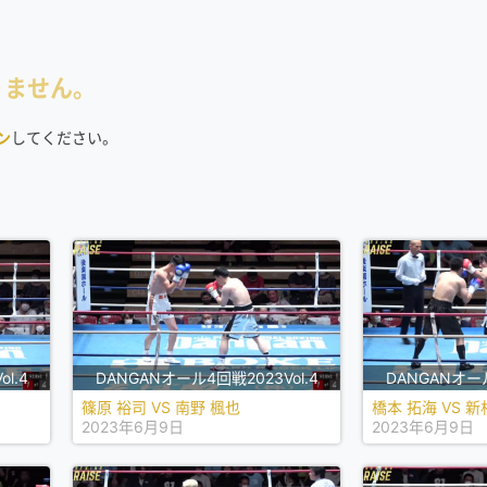
りません。
ン
してください。
l.4
DANGANオール4回戦2023Vol.4
DANGANオール
篠原 裕司 VS 南野 楓也
橋本 拓海 VS 新
2023年6月9日
2023年6月9日