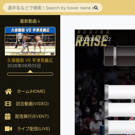
最新動画↓
20230609_022
久保龍助 VS 宇津見義広
2026年08月05日
ホーム(HOME)
試合動画(VIDEO)
配信興行(EVENT)
ライブ配信(LIVE)