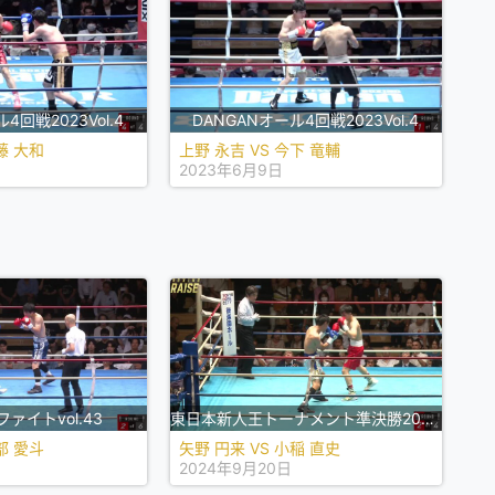
4回戦2023Vol.4
DANGANオール4回戦2023Vol.4
藤 大和
上野 永吉 VS 今下 竜輔
2023年6月9日
ァイトvol.43
東日本新人王トーナメント準決勝2024_0920
部 愛斗
矢野 円来 VS 小稲 直史
2024年9月20日