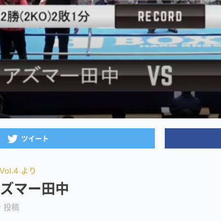
ol.4 より
 アズマー田中
分 投稿