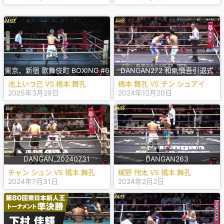
東京、新宿 歌舞伎町 BOXING #6
DANGAN272 和氣慎吾引退式
池上いつ己 VS 橋本 舞孔
橋本 舞孔 VS チン シュアイ
2025年3月29日
2024年12月20日
DANGAN_20240731
DANGAN263
チャン シュン VS 橋本 舞孔
梶野 翔太 VS 橋本 舞孔
2024年7月31日
2024年2月2日