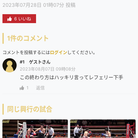
2023年07月28日 01時07分 投稿
6 いいね
1件のコメント
コメントを投稿するには
ログイン
してください。
#1 ゲストさん
2023年08月07日 09時08分
この終わり方はハッキリ言ってレフェリー下手
1
返信
同じ興行の試合