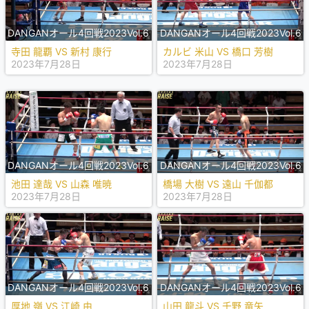
DANGANオール4回戦2023Vol.6
DANGANオール4回戦2023Vol.6
寺田 龍覇 VS 新村 康行
カルビ 米山 VS 橋口 芳樹
2023年7月28日
2023年7月28日
DANGANオール4回戦2023Vol.6
DANGANオール4回戦2023Vol.6
池田 達哉 VS 山森 唯暁
橋場 大樹 VS 遠山 千伽都
2023年7月28日
2023年7月28日
DANGANオール4回戦2023Vol.6
DANGANオール4回戦2023Vol.6
厚地 嶺 VS 江崎 由
山田 龍斗 VS 千野 竜矢