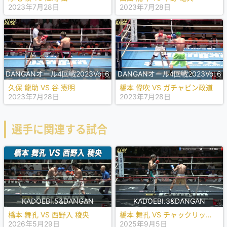
2023年7月28日
2023年7月28日
DANGANオール4回戦2023Vol.6
DANGANオール4回戦2023Vol.6
久保 龍助 VS 谷 憲明
橋本 偉吹 VS ガチャピン政道
2023年7月28日
2023年7月28日
選手に関連する試合
KADOEBI.5&DANGAN
KADOEBI.3&DANGAN
橋本 舞孔 VS 西野入 稜央
橋本 舞孔 VS チャックリット ラーチャコット
2026年5月29日
2025年9月5日