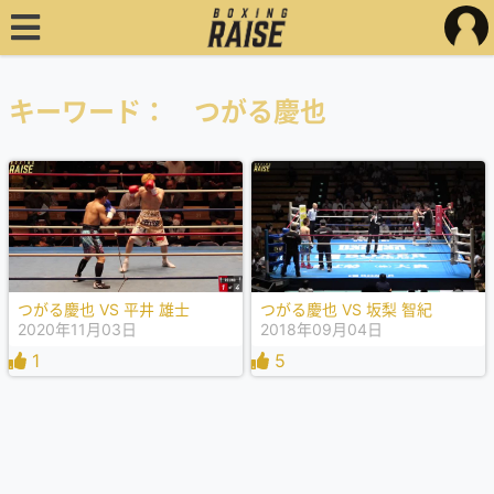
キーワード： つがる慶也
つがる慶也 VS 平井 雄士
つがる慶也 VS 坂梨 智紀
2020年11月03日
2018年09月04日
1
5