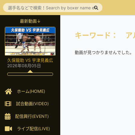
最新動画↓
キーワード： ア
動画が見つかりませんでした。
久保龍助 VS 宇津見義広
2026年08月05日
ホーム(HOME)
試合動画(VIDEO)
配信興行(EVENT)
ライブ配信(LIVE)