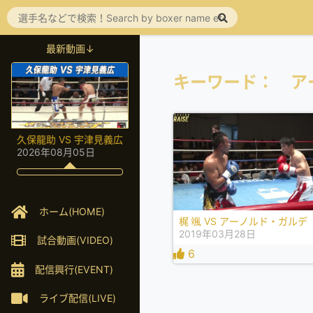
最新動画↓
キーワード： ア
久保龍助 VS 宇津見義広
2026年08月05日
ホーム(HOME)
梶 颯 VS アーノルド・ガルデ
2019年03月28日
試合動画(VIDEO)
6
配信興行(EVENT)
ライブ配信(LIVE)