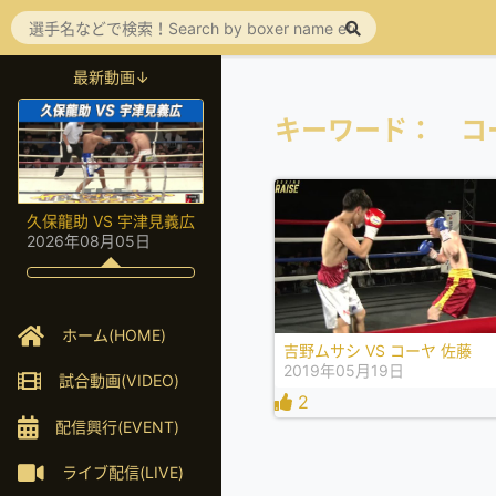
最新動画↓
キーワード： コ
久保龍助 VS 宇津見義広
2026年08月05日
ホーム(HOME)
吉野ムサシ VS コーヤ 佐藤
2019年05月19日
試合動画(VIDEO)
2
配信興行(EVENT)
ライブ配信(LIVE)