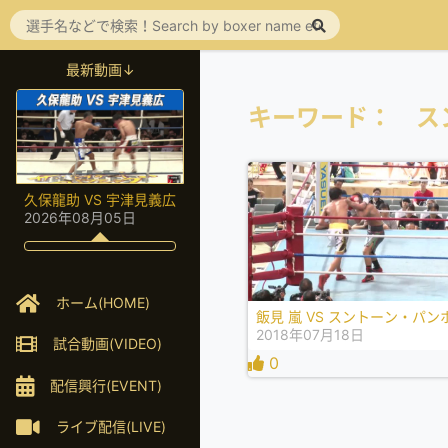
最新動画↓
キーワード： ス
久保龍助 VS 宇津見義広
2026年08月05日
ホーム(HOME)
飯見 嵐 VS スントーン・パン
2018年07月18日
試合動画(VIDEO)
0
配信興行(EVENT)
ライブ配信(LIVE)