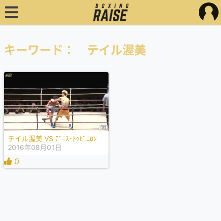
キーワード： テイル渥美
テイル渥美 VS ﾃﾞﾆｽ･ﾄｩﾋﾞｴﾛﾝ
2016年08月01日
0