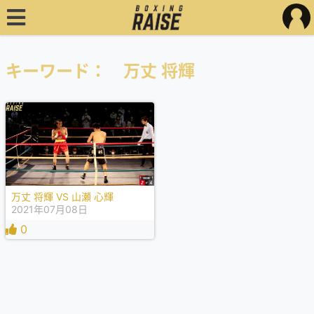
キーワード： 万丈 将輝
万丈 将輝 VS 山瀬 心輝
2021年07月08日
0