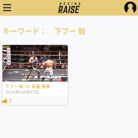
キーワード： 下プー 毅
下プー 毅 VS 斉藤 勇輝
2024年06月07日
2