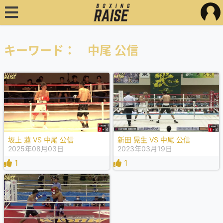
キーワード： 中尾 公信
坂上 蓮 VS 中尾 公信
新田 晃生 VS 中尾 公信
2025年08月03日
2023年03月19日
1
1