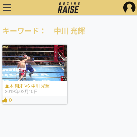
キーワード： 中川 光輝
並木 翔牙 VS 中川 光輝
2019年02月10日
0