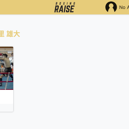
No 
里 雄大