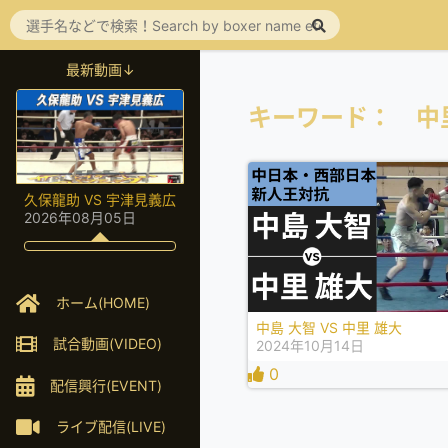
最新動画↓
キーワード： 中
久保龍助 VS 宇津見義広
2026年08月05日
ホーム(HOME)
中島 大智 VS 中里 雄大
試合動画(VIDEO)
2024年10月14日
0
配信興行(EVENT)
ライブ配信(LIVE)