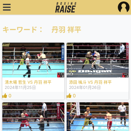
キーワード： 丹羽 祥平
清木場 哲生 VS 丹羽 祥平
添田 颯斗 VS 丹羽 祥平
2024年11月25日
2024年01月26日
0
0