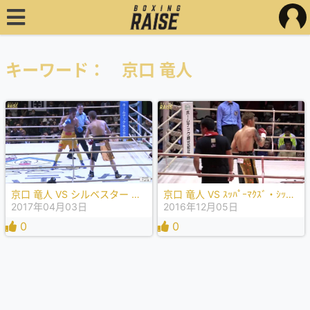
キーワード： 京口 竜人
京口 竜人 VS シルベスター ロペス
京口 竜人 VS ｽｯﾊﾟｰﾏｸｽﾞ・ｼｯﾄﾀﾞｰﾌﾟﾆｯﾄ
2017年04月03日
2016年12月05日
0
0