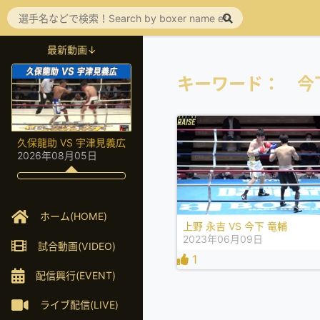
最新動画↓
キーワード： 今
久保龍助 VS 宇津見義広
2026年08月05日
ホーム(HOME)
上野 永吉 VS 今下 竜輔
2023年06月09日
試合動画(VIDEO)
1
配信興行(EVENT)
ライブ配信(LIVE)