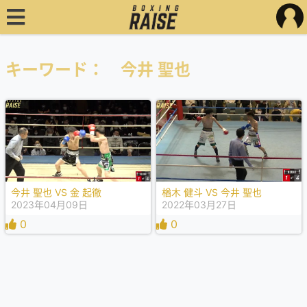
キーワード： 今井 聖也
今井 聖也 VS 金 起徹
楢木 健斗 VS 今井 聖也
2023年04月09日
2022年03月27日
0
0