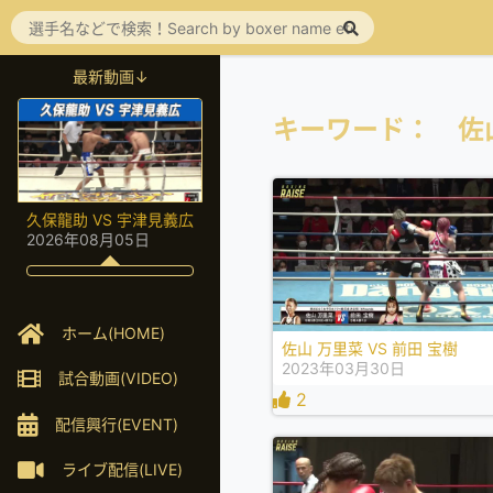
最新動画↓
キーワード： 佐
久保龍助 VS 宇津見義広
2026年08月05日
ホーム(HOME)
佐山 万里菜 VS 前田 宝樹
2023年03月30日
試合動画(VIDEO)
2
配信興行(EVENT)
ライブ配信(LIVE)