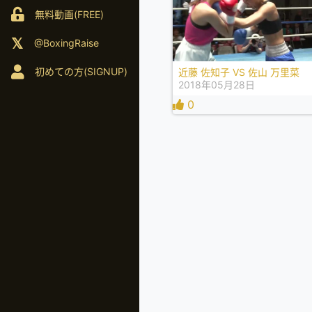
無料動画(FREE)
@BoxingRaise
初めての方(SIGNUP)
近藤 佐知子 VS 佐山 万里菜
2018年05月28日
0