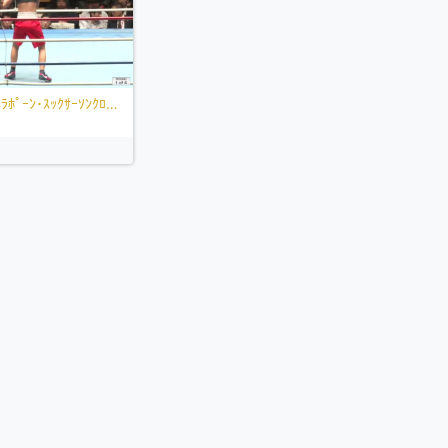
佐山 万里菜 VS ﾆﾗﾎﾟｰﾝ･ｽｯｸｻｰｿﾝｸﾛﾁｭﾝﾏｲ
日