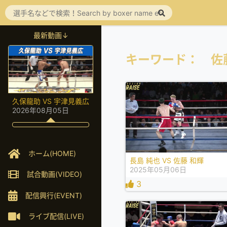
最新動画↓
キーワード： 佐
久保龍助 VS 宇津見義広
2026年08月05日
ホーム(HOME)
長島 純也 VS 佐藤 和輝
2025年05月06日
試合動画(VIDEO)
3
配信興行(EVENT)
ライブ配信(LIVE)