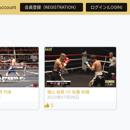
Account
会員登録（REGISTRATION）
ログイン(LOGIN)
野 円来
増山 裕晃 VS 佐藤 和輝
日
2023年07月08日
5