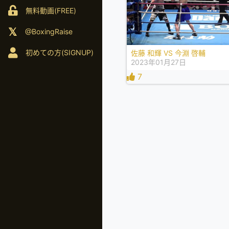
無料動画(FREE)
@BoxingRaise
初めての方(SIGNUP)
佐藤 和輝 VS 今淵 啓輔
2023年01月27日
7