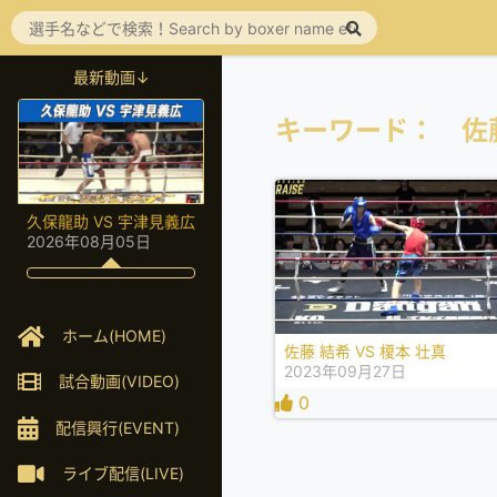
最新動画↓
キーワード： 佐
久保龍助 VS 宇津見義広
2026年08月05日
ホーム(HOME)
佐藤 結希 VS 榎本 壮真
2023年09月27日
試合動画(VIDEO)
0
配信興行(EVENT)
ライブ配信(LIVE)