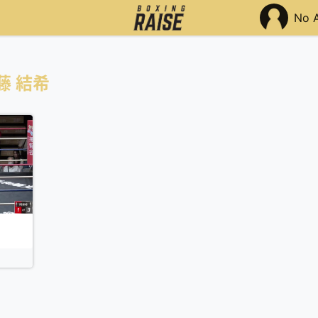
No 
藤 結希