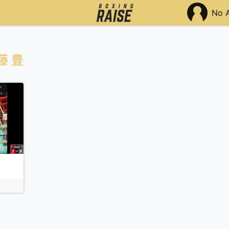
No 
藤 豊