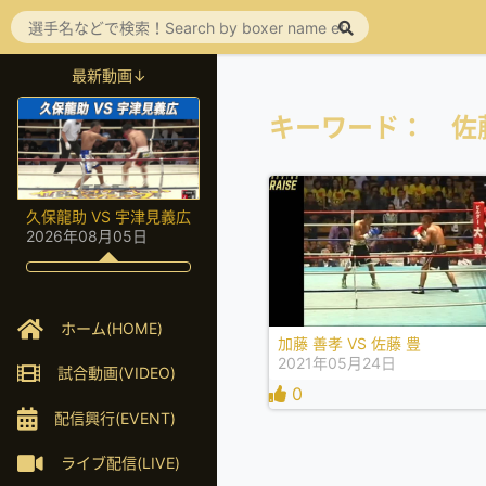
最新動画↓
キーワード： 佐
久保龍助 VS 宇津見義広
2026年08月05日
ホーム(HOME)
加藤 善孝 VS 佐藤 豊
2021年05月24日
試合動画(VIDEO)
0
配信興行(EVENT)
ライブ配信(LIVE)