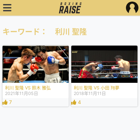
キーワード： 利川 聖隆
利川 聖隆 VS 鈴木 雅弘
利川 聖隆 VS 小田 翔夢
2021年11月05日
2018年11月11日
7
4