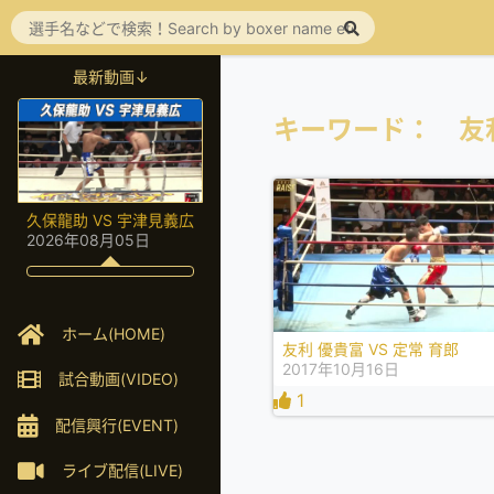
最新動画↓
キーワード： 友
久保龍助 VS 宇津見義広
2026年08月05日
ホーム(HOME)
友利 優貴富 VS 定常 育郎
2017年10月16日
試合動画(VIDEO)
1
配信興行(EVENT)
ライブ配信(LIVE)