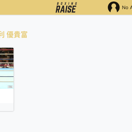
No 
利 優貴富