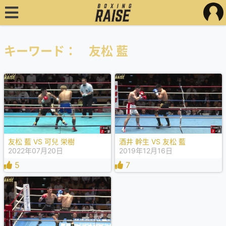
キーワード： 友松 藍
友松 藍 VS 可兒 栄樹
酒井 幹生 VS 友松 藍
2022年07月20日
2019年12月16日
5
7